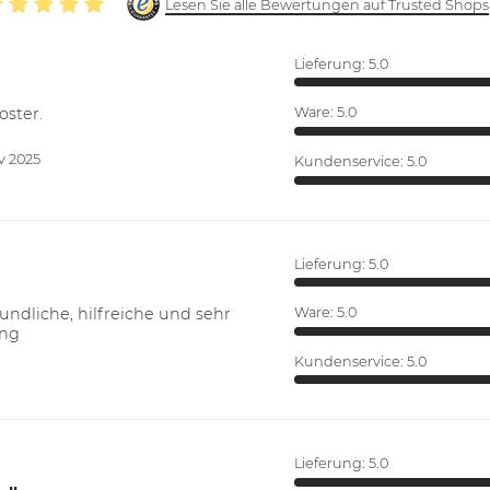
Lesen Sie alle Bewertungen auf Trusted Shops
Lieferung:
5.0
oster.
Ware:
5.0
v 2025
Kundenservice:
5.0
Lieferung:
5.0
ndliche, hilfreiche und sehr
Ware:
5.0
ung
Kundenservice:
5.0
Lieferung:
5.0