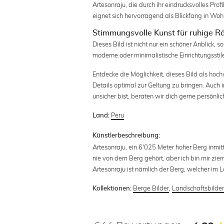
Artesonraju, die durch ihr eindrucksvolles Prof
eignet sich hervorragend als Blickfang in Wo
Stimmungsvolle Kunst für ruhige 
Dieses Bild ist nicht nur ein schöner Anblick, 
moderne oder minimalistische Einrichtungssti
Entdecke die Möglichkeit, dieses Bild als hoc
Details optimal zur Geltung zu bringen. Auch 
unsicher bist, beraten wir dich gerne persönlic
Peru
Land:
Künstlerbeschreibung:
Artesonraju, ein 6'025 Meter hoher Berg inmit
nie von dem Berg gehört, aber ich bin mir zie
Artesonraju ist nämlich der Berg, welcher im 
Berge Bilder
,
Landschaftsbilde
Kollektionen: