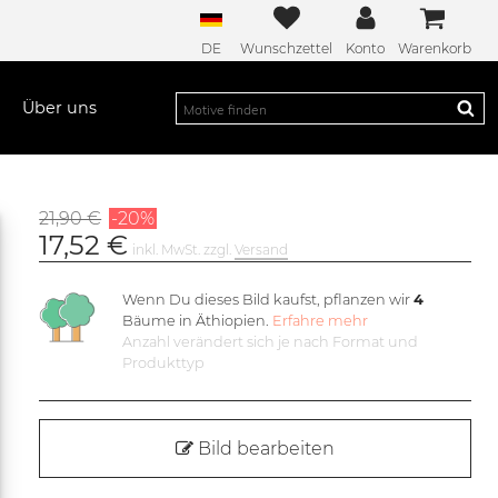
DE
Wunschzettel
Konto
Warenkorb
Über uns
21,90 €
-20%
17,52 €
inkl. MwSt. zzgl.
Versand
Wenn Du dieses Bild kaufst, pflanzen wir
4
Bäume in Äthiopien.
Erfahre mehr
Anzahl verändert sich je nach Format und
Produkttyp
Bild bearbeiten