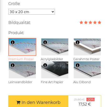
Größe
Bildqualität:
Produkt
Premium Poster
Acrylglasbilder
Gerahmte Poster
Leinwandbilder
Fine Art Papier
Alu Dibond
21,90 €
-20%
In den Warenkorb
17,52 €