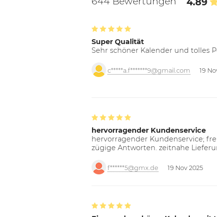
644 Bewertungen
4.89
Super Qualität
Sehr schöner Kalender und tolles P
c*****a.f*******9@gmail.com
19 No
hervorragender Kundenservice
hervorragender Kundenservice; freu
zügige Antworten. zeitnahe Liefer
f******5@gmx.de
19 Nov 2025