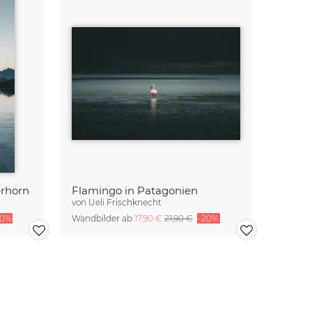
rhorn
Flamingo in Patagonien
von
Ueli Frischknecht
20%
Wandbilder ab
17,90 €
21,90 €
-20%