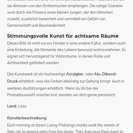
sie Almosen von den Einheimischen empfangen. Die ruhige Szenerie
wird durch die Präsenz eines kleinen Jungen, der den Mönchen
zusieht, zusätzlich bereichert und vermittelt ein Gefühl von
Gemeinschaft und Bescheidenheit.
Stimmungsvolle Kunst für achtsame Räume
Dieses Bild ist nicht nur ein Fenster in eine andere Kultur, sondern auch
eine Einladung, die Momente des Lebens bewusst wahrzunehmen. Es
eignet sich hervorragend für Wohnräume, in denen Ruhe und
Achtsamkeit gefördert werden.
Das Kunstwerk ist als hochwertige
oder
Acrylglas-
Alu-Dibond-
erhältlich, was die Farben lebendig zur Geltung bringt. Auch in
Druck
weiteren Ausführungen erhältlich. Wenn du dir bei der
Produktauswahl unsicher bist, beraten wir dich gerne persönlich.
Laos
Land:
Künstlerbeschreibung:
Each morning at dawn Luang Prabangs monks walk the streets of
their city to receive alms from the locals. They then give them back to