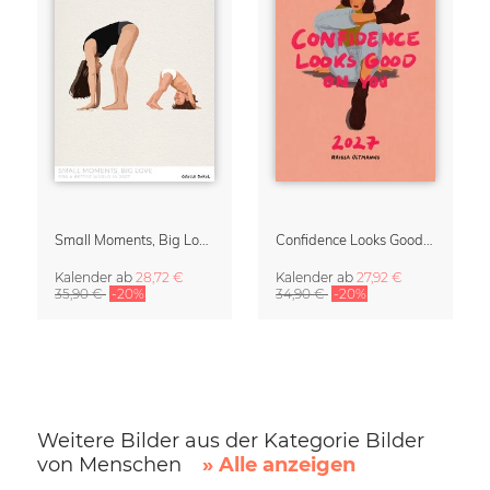
Small Moments, Big Love – Mutterschaftskalender von Giselle Dekel
Confidence Looks Good On You Kalender 2027
Kalender
ab
28,72 €
Kalender
ab
27,92 €
35,90 €
-20%
34,90 €
-20%
Weitere Bilder aus der Kategorie Bilder
von Menschen
» Alle anzeigen