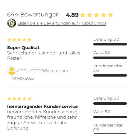
644 Bewertungen
4.89
Lesen Sie alle Bewertungen auf Trusted Shops
Lieferung:
5.0
Super Qualität
Sehr schöner Kalender und tolles
Ware:
5.0
Poster.
Kundenservice:
5.0
c*****a.f*******9@gmail.com
19 Nov 2025
Lieferung:
5.0
hervorragender Kundenservice
hervorragender Kundenservice;
Ware:
5.0
freundliche, hilfreiche und sehr
zügige Antworten. zeitnahe
Kundenservice:
Lieferung
5.0