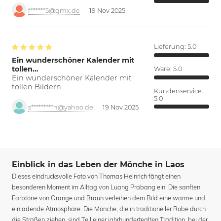
f******5@gmx.de
19 Nov 2025
Lieferung:
5.0
Ein wunderschöner Kalender mit
tollen…
Ware:
5.0
Ein wunderschöner Kalender mit
tollen Bildern.
Kundenservice:
5.0
s*********h@yahoo.de
19 Nov 2025
Einblick in das Leben der Mönche in Laos
Dieses eindrucksvolle Foto von Thomas Heinrich fängt einen
besonderen Moment im Alltag von Luang Prabang ein. Die sanften
Farbtöne von Orange und Braun verleihen dem Bild eine warme und
einladende Atmosphäre. Die Mönche, die in traditioneller Robe durch
die Straßen ziehen, sind Teil einer jahrhundertealten Tradition, bei der