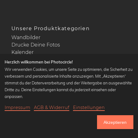
Unsere Produktkategorien
Wandbilder
Drucke Deine Fotos
Kalender
Herzlich willkommen bei Photocircle!
Wir verwenden Cookies, um unsere Seite zu optimieren, die Sicherheit zu
verbessern und personalisierte Inhalte anzuzeigen. Mit „Akzeptieren“
stimmst du der Datenverarbeitung und der Weitergabe an ausgewählte
Beliebte Kollektionen
Dritte zu. Deine Einstellungen kannst du jederzeit einsehen oder
Wandbilder in schwarz-weiß
anpassen.
Bauhaus Bilder
Impressum
AGB & Widerruf
Einstellungen
Klassiker der Kunstgeschichte
16,90 €
-25%
In den Warenkorb
Abstrakte Kunst
12,67 €
Akzeptieren
Landschaftsbilder
Bis Donnerstag: 20% Rabatt auf alle Bilder