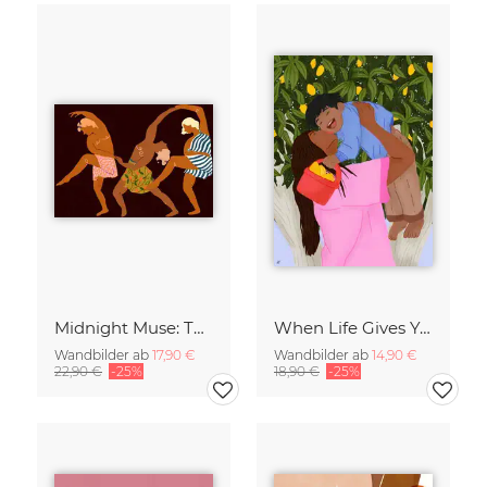
Midnight Muse: The Dance of Sisterhood
When Life Gives You Lemons
Wandbilder ab
17,90 €
Wandbilder ab
14,90 €
22,90 €
-25%
18,90 €
-25%