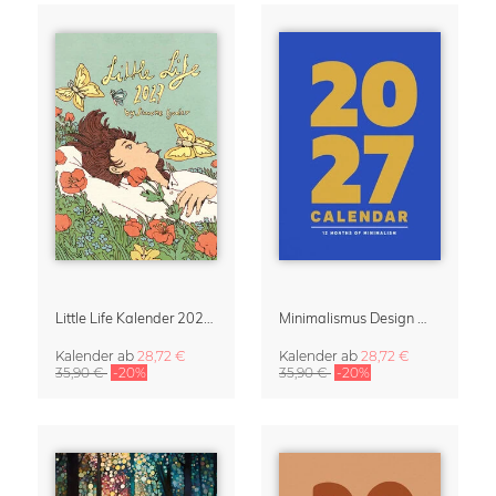
Little Life Kalender 2027 von Simone Goder
Minimalismus Design Wandkalender & Terminplaner 2027
Kalender
ab
28,72 €
Kalender
ab
28,72 €
35,90 €
-20%
35,90 €
-20%