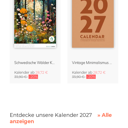
Schwedische Wälder Kalender 2027 von Nur Rydberg
Vintage Minimalismus Terminplaner & Organizer 2027
Kalender
ab
28,72 €
Kalender
ab
28,72 €
35,90 €
-20%
35,90 €
-20%
Entdecke unsere Kalender 2027
» Alle
anzeigen