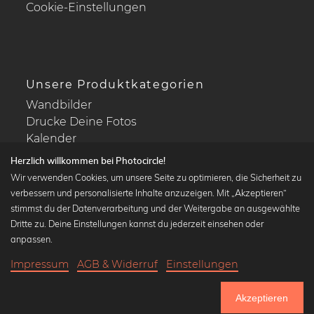
Cookie-Einstellungen
Unsere Produktkategorien
Wandbilder
Drucke Deine Fotos
Kalender
Herzlich willkommen bei Photocircle!
Wir verwenden Cookies, um unsere Seite zu optimieren, die Sicherheit zu
verbessern und personalisierte Inhalte anzuzeigen. Mit „Akzeptieren“
stimmst du der Datenverarbeitung und der Weitergabe an ausgewählte
Beliebte Kollektionen
Dritte zu. Deine Einstellungen kannst du jederzeit einsehen oder
Wandbilder in schwarz-weiß
anpassen.
Bauhaus Bilder
Impressum
AGB & Widerruf
Einstellungen
Klassiker der Kunstgeschichte
20,90 €
-25%
In den Warenkorb
Abstrakte Kunst
15,67 €
Akzeptieren
Landschaftsbilder