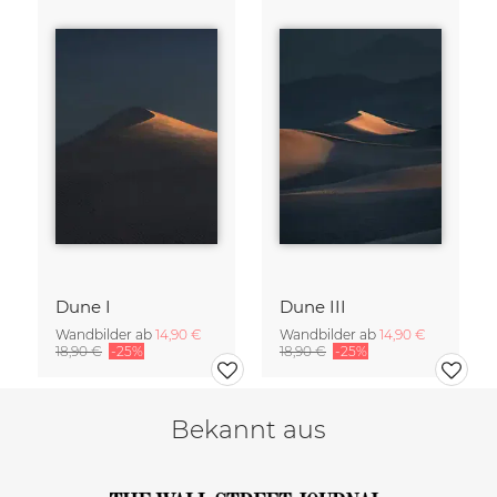
Dune I
Dune III
Wandbilder ab
14,90 €
Wandbilder ab
14,90 €
18,90 €
-25%
18,90 €
-25%
Bekannt aus