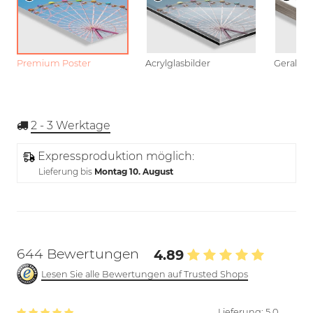
Premium Poster
Acrylglasbilder
Gerahmt
2 - 3
Werktage
Expressproduktion möglich:
Lieferung bis
Montag 10. August
644 Bewertungen
4.89
Lesen Sie alle Bewertungen auf Trusted Shops
Lieferung:
5.0