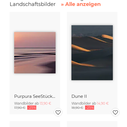
Landschaftsbilder
» Alle anzeigen
Purpura SeeStück No.18
Dune II
Wandbilder ab
13,90 €
Wandbilder ab
14,90 €
17,90 €
-25%
18,90 €
-25%