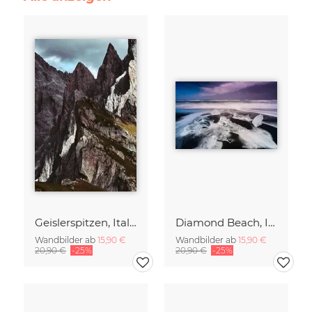
Geislerspitzen, Italien
Diamond Beach, Island
Wandbilder ab
15,90 €
Wandbilder ab
15,90 €
20,90 €
-25%
20,90 €
-25%