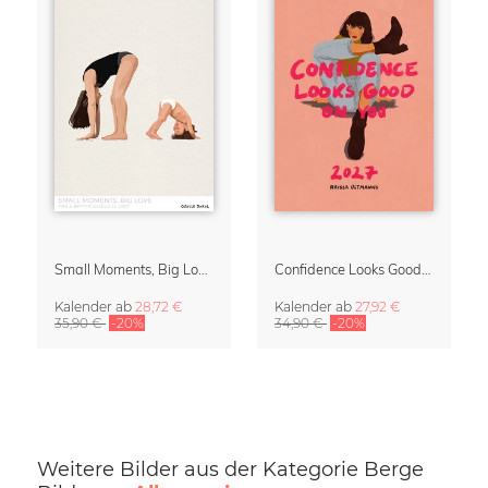
Small Moments, Big Love – Mutterschaftskalender von Giselle Dekel
Confidence Looks Good On You Kalender 2027
Kalender
ab
28,72 €
Kalender
ab
27,92 €
35,90 €
-20%
34,90 €
-20%
Weitere Bilder aus der Kategorie Berge