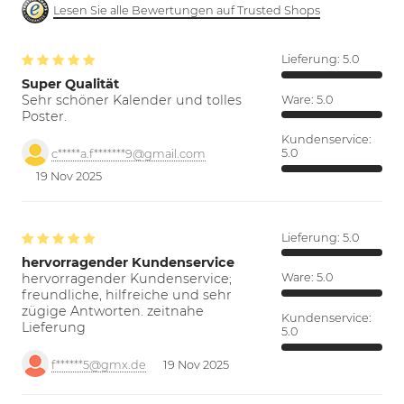
Lesen Sie alle Bewertungen auf Trusted Shops
Lieferung:
5.0
Super Qualität
Sehr schöner Kalender und tolles
Ware:
5.0
Poster.
Kundenservice:
5.0
c*****a.f*******9@gmail.com
19 Nov 2025
Lieferung:
5.0
hervorragender Kundenservice
hervorragender Kundenservice;
Ware:
5.0
freundliche, hilfreiche und sehr
zügige Antworten. zeitnahe
Kundenservice:
Lieferung
5.0
f******5@gmx.de
19 Nov 2025