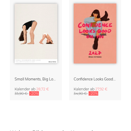
Small Moments, Big Love – Mutterschaftskalender von Giselle Dekel
Confidence Looks Good On You Kalender 2027
Kalender
ab
28,72 €
Kalender
ab
27,92 €
35,90 €
-20%
34,90 €
-20%