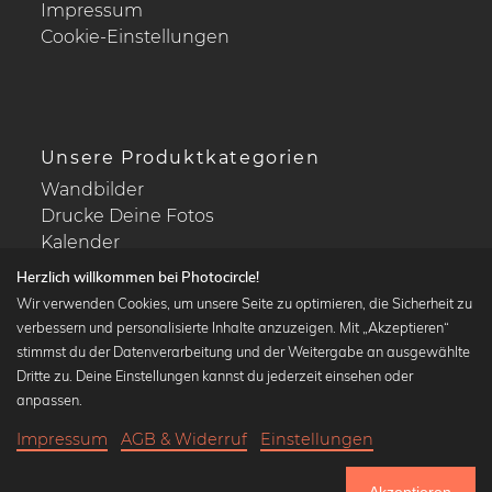
Impressum
Cookie-Einstellungen
Unsere Produktkategorien
Wandbilder
Drucke Deine Fotos
Kalender
Herzlich willkommen bei Photocircle!
Wir verwenden Cookies, um unsere Seite zu optimieren, die Sicherheit zu
verbessern und personalisierte Inhalte anzuzeigen. Mit „Akzeptieren“
stimmst du der Datenverarbeitung und der Weitergabe an ausgewählte
Beliebte Kollektionen
Dritte zu. Deine Einstellungen kannst du jederzeit einsehen oder
Wandbilder in schwarz-weiß
anpassen.
Bauhaus Bilder
Impressum
AGB & Widerruf
Einstellungen
Klassiker der Kunstgeschichte
17,90 €
-25%
In den Warenkorb
Abstrakte Kunst
13,42 €
Akzeptieren