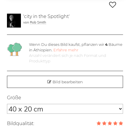
'city in the Spotlight'
von
Rob Smith
Wenn Du dieses Bild kaufst, pflanzen wir
4
Bäume
in Äthiopien.
Erfahre mehr
Anzahl verändert sich je nach Format und
Produkttyp
Bild bearbeiten
Größe
Bildqualität: