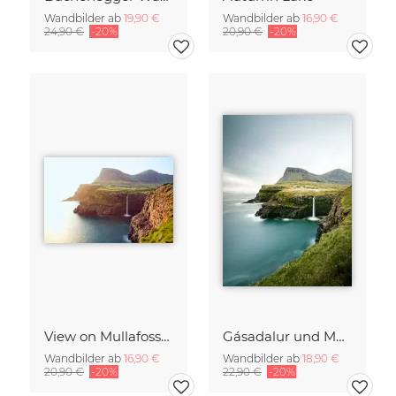
Wandbilder ab
19,90 €
Wandbilder ab
16,90 €
24,90 €
-20%
20,90 €
-20%
View on Mullafossur Waterfall and Gasadalur village, Faroe Islands
Gásadalur und Múlafossur Wasserfall I
Wandbilder ab
16,90 €
Wandbilder ab
18,90 €
20,90 €
-20%
22,90 €
-20%