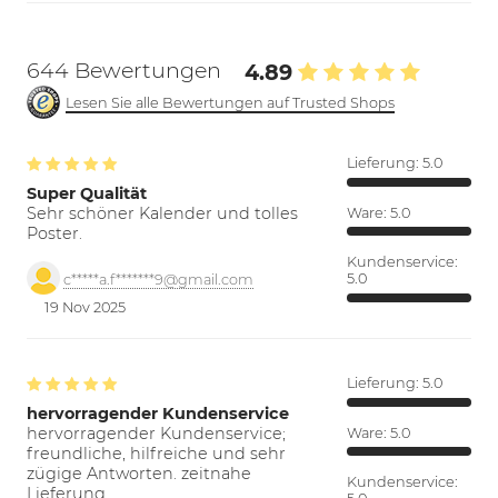
644 Bewertungen
4.89
Lesen Sie alle Bewertungen auf Trusted Shops
Lieferung:
5.0
Super Qualität
Sehr schöner Kalender und tolles
Ware:
5.0
Poster.
Kundenservice:
5.0
c*****a.f*******9@gmail.com
19 Nov 2025
Lieferung:
5.0
hervorragender Kundenservice
hervorragender Kundenservice;
Ware:
5.0
freundliche, hilfreiche und sehr
zügige Antworten. zeitnahe
Kundenservice:
Lieferung