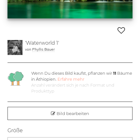
'Waterworld 1'
von
Phyllis Bauer
Wenn Du dieses Bild kaufst, pflanzen wir
11
Bäume
in Äthiopien.
Erfahre mehr
Anzahl verändert sich je nach Format und
Produkttyp
Bild bearbeiten
Größe