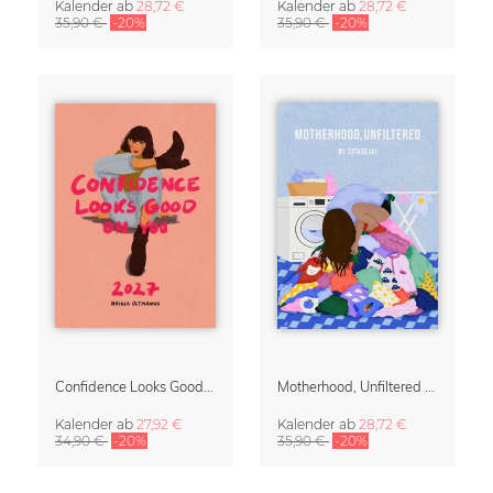
Kalender
ab
28,72 €
Kalender
ab
28,72 €
35,90 €
-20%
35,90 €
-20%
Confidence Looks Good On You Kalender 2027
Motherhood, Unfiltered Kalender 2027 | Humorvolle Illustrationen über das Muttersein
Kalender
ab
27,92 €
Kalender
ab
28,72 €
34,90 €
-20%
35,90 €
-20%