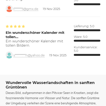
5.0
f******5@gmx.de
19 Nov 2025
Lieferung:
5.0
Ein wunderschöner Kalender mit
tollen…
Ware:
5.0
Ein wunderschöner Kalender mit
tollen Bildern.
Kundenservice:
5.0
s*********h@yahoo.de
19 Nov 2025
Wundervolle Wasserlandschaften in sanften
Grüntönen
Dieses Bild, aufgenommen in den Plitvicer Seen in Kroatien, zeigt die
faszinierende Harmonie von Wasser und Natur. Die sanften Grüntöne
der Umgebung verleihen der Szene eine beruhigende Atmosphäre,