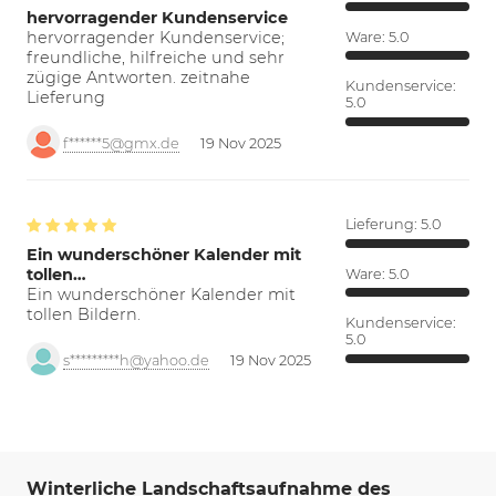
hervorragender Kundenservice
hervorragender Kundenservice;
Ware:
5.0
freundliche, hilfreiche und sehr
zügige Antworten. zeitnahe
Kundenservice:
Lieferung
5.0
f******5@gmx.de
19 Nov 2025
Lieferung:
5.0
Ein wunderschöner Kalender mit
tollen…
Ware:
5.0
Ein wunderschöner Kalender mit
tollen Bildern.
Kundenservice:
5.0
s*********h@yahoo.de
19 Nov 2025
Winterliche Landschaftsaufnahme des