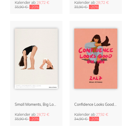
Kalender
ab
28,72 €
Kalender
ab
28,72 €
35,90 €
-20%
35,90 €
-20%
Small Moments, Big Love – Mutterschaftskalender von Giselle Dekel
Confidence Looks Good On You Kalender 2027
Kalender
ab
28,72 €
Kalender
ab
27,92 €
35,90 €
-20%
34,90 €
-20%