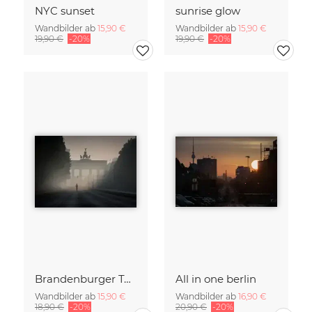
NYC sunset
sunrise glow
Wandbilder ab
15,90 €
Wandbilder ab
15,90 €
19,90 €
-20%
19,90 €
-20%
Brandenburger Tor #1
All in one berlin
Wandbilder ab
15,90 €
Wandbilder ab
16,90 €
18,90 €
-20%
20,90 €
-20%