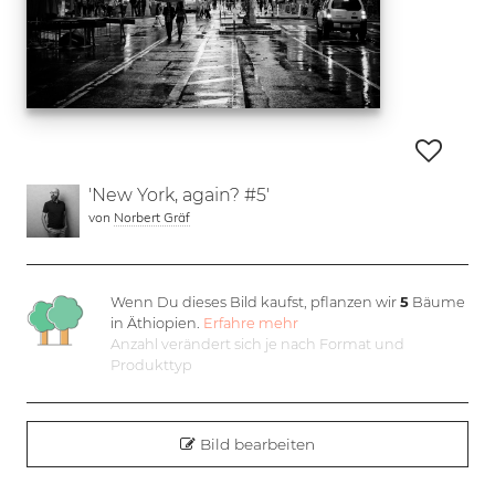
'New York, again? #5'
von
Norbert Gräf
Wenn Du dieses Bild kaufst, pflanzen wir
5
Bäume
in Äthiopien.
Erfahre mehr
Anzahl verändert sich je nach Format und
Produkttyp
Bild bearbeiten