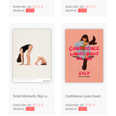
Kalender
ab
28,72 €
Kalender
ab
28,72 €
35,90 €
-20%
35,90 €
-20%
Small Moments, Big Love – Mutterschaftskalender von Giselle Dekel
Confidence Looks Good On You Kalender 2027
Kalender
ab
28,72 €
Kalender
ab
27,92 €
35,90 €
-20%
34,90 €
-20%