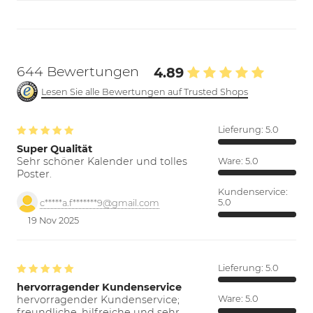
644 Bewertungen
4.89
Lesen Sie alle Bewertungen auf Trusted Shops
Lieferung:
5.0
Super Qualität
Sehr schöner Kalender und tolles
Ware:
5.0
Poster.
Kundenservice:
5.0
c*****a.f*******9@gmail.com
19 Nov 2025
Lieferung:
5.0
hervorragender Kundenservice
hervorragender Kundenservice;
Ware:
5.0
freundliche, hilfreiche und sehr