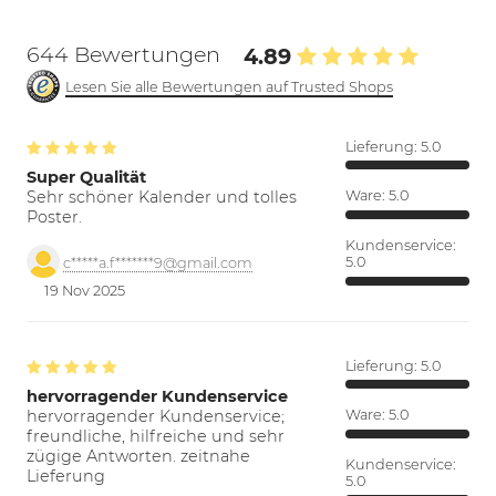
644 Bewertungen
4.89
Lesen Sie alle Bewertungen auf Trusted Shops
Lieferung:
5.0
Super Qualität
Sehr schöner Kalender und tolles
Ware:
5.0
Poster.
Kundenservice:
5.0
c*****a.f*******9@gmail.com
19 Nov 2025
Lieferung:
5.0
hervorragender Kundenservice
hervorragender Kundenservice;
Ware:
5.0
freundliche, hilfreiche und sehr
zügige Antworten. zeitnahe
Kundenservice:
Lieferung
5.0