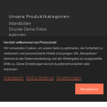
Unsere Produktkategorien
Wandbilder
Drucke Deine Fotos
Kalender
Herzlich willkommen bei Photocircle!
Wir verwenden Cookies, um unsere Seite zu optimieren, die Sicherheit zu
verbessern und personalisierte Inhalte anzuzeigen. Mit „Akzeptieren“
stimmst du der Datenverarbeitung und der Weitergabe an ausgewählte
Beliebte Kollektionen
Dritte zu. Deine Einstellungen kannst du jederzeit einsehen oder
Wandbilder in schwarz-weiß
anpassen.
Bauhaus Bilder
Impressum
AGB & Widerruf
Einstellungen
Klassiker der Kunstgeschichte
21,90 €
-20%
In den Warenkorb
Abstrakte Kunst
17,52 €
Akzeptieren
Landschaftsbilder
Bis Donnerstag: 20% Rabatt auf alle Bilder