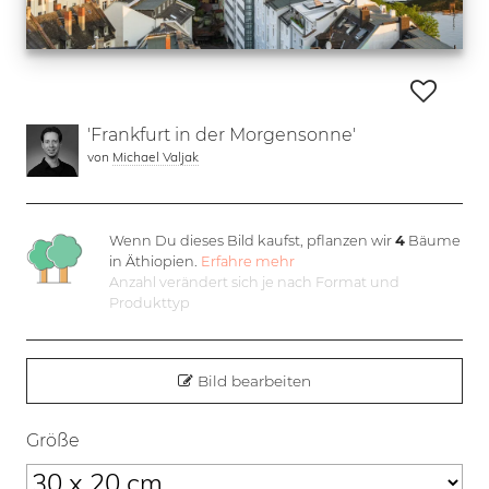
'Frankfurt in der Morgensonne'
von
Michael Valjak
Wenn Du dieses Bild kaufst, pflanzen wir
4
Bäume
in Äthiopien.
Erfahre mehr
Anzahl verändert sich je nach Format und
Produkttyp
Bild bearbeiten
Größe