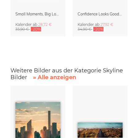
Small Moments, Big Love – Mutterschaftskalender von Giselle Dekel
Confidence Looks Good On You Kalender 2027
Kalender
ab
28,72 €
Kalender
ab
27,92 €
35,90 €
-20%
34,90 €
-20%
Weitere Bilder aus der Kategorie Skyline
Bilder
» Alle anzeigen