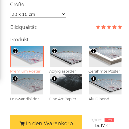
Größe
Bildqualität:
Produkt
Premium Poster
Acrylglasbilder
Gerahmte Poster
Leinwandbilder
Fine Art Papier
Alu Dibond
18,90 €
-25%
In den Warenkorb
14,17 €