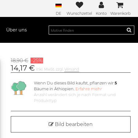
DE
Wunschzettel
Konto
Warenkorb
Über uns
18,90 €
-25%
14,17 €
inkl. MwSt. zzgl.
Versand
Wenn Du dieses Bild kaufst, pflanzen wir
5
Bäume in Äthiopien.
Erfahre mehr
Anzahl verändert sich je nach Format und
Produkttyp
Bild bearbeiten