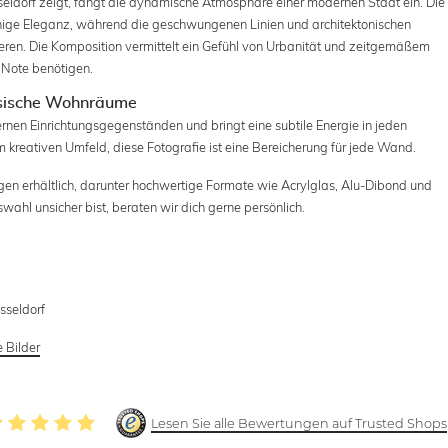
seldorf zeigt, fängt die dynamische Atmosphäre einer modernen Stadt ein. Die
uhige Eleganz, während die geschwungenen Linien und architektonischen
eren. Die Komposition vermittelt ein Gefühl von Urbanität und zeitgemäßem
 Note benötigen.
ssische Wohnräume
rnen Einrichtungsgegenständen und bringt eine subtile Energie in jeden
reativen Umfeld, diese Fotografie ist eine Bereicherung für jede Wand.
gen erhältlich, darunter hochwertige Formate wie Acrylglas, Alu-Dibond und
swahl unsicher bist, beraten wir dich gerne persönlich.
sseldorf
e Bilder
Lesen Sie alle Bewertungen auf Trusted Shops