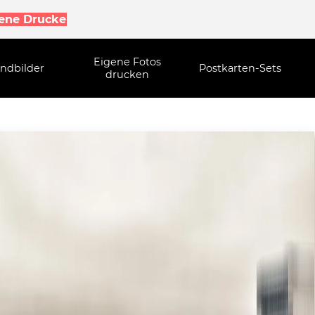
gene Drucke
Eigene Fotos
ndbilder
Postkarten-Sets
drucken