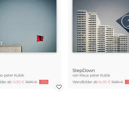
StepDown
us-peter Kubik
von
Klaus-peter Kubik
lder ab
14,90 €
19,90 €
-25%
Wandbilder ab
14,90 €
19,90 €
-