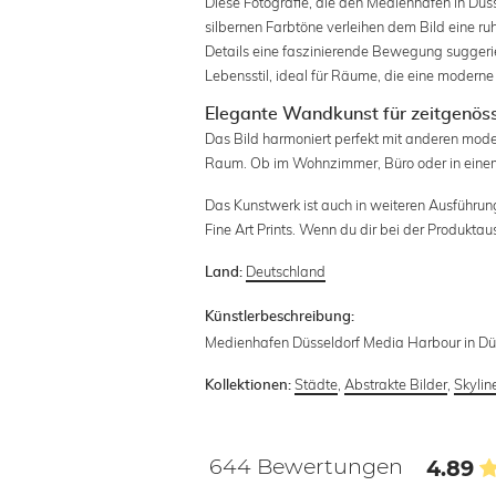
Diese Fotografie, die den Medienhafen in Düs
silbernen Farbtöne verleihen dem Bild eine r
Details eine faszinierende Bewegung suggeri
Lebensstil, ideal für Räume, die eine moderne
Elegante Wandkunst für zeitgenö
Das Bild harmoniert perfekt mit anderen mode
Raum. Ob im Wohnzimmer, Büro oder in einem k
Das Kunstwerk ist auch in weiteren Ausführun
Fine Art Prints. Wenn du dir bei der Produktau
Deutschland
Land:
Künstlerbeschreibung:
Medienhafen Düsseldorf Media Harbour in Dü
Städte
,
Abstrakte Bilder
,
Skylin
Kollektionen:
644 Bewertungen
4.89