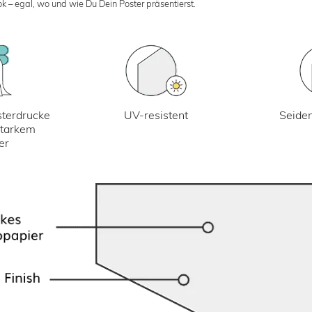
k – egal, wo und wie Du Dein Poster präsentierst.
UV-resistent
terdrucke
Seiden
starkem
er