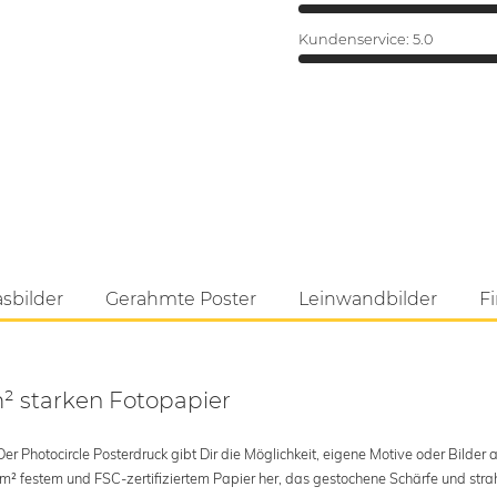
Kundenservice:
5.0
asbilder
Gerahmte Poster
Leinwandbilder
Fi
m² starken Fotopapier
 Photocircle Posterdruck gibt Dir die Möglichkeit, eigene Motive oder Bilder au
 m² festem und FSC-zertifiziertem Papier her, das gestochene Schärfe und str