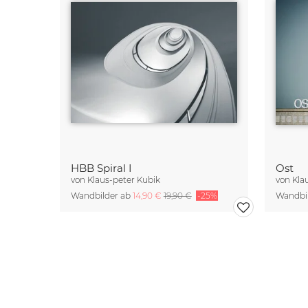
HBB Spiral I
Ost
von
Klaus-peter Kubik
von
Kla
Wandbilder ab
14,90 €
19,90 €
-25%
Wandbi