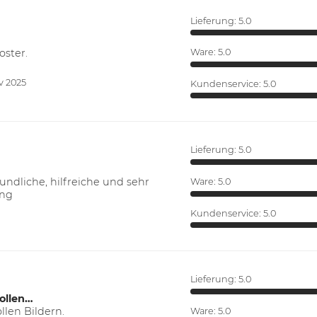
Lieferung:
5.0
oster.
Ware:
5.0
v 2025
Kundenservice:
5.0
Lieferung:
5.0
ndliche, hilfreiche und sehr
Ware:
5.0
ung
Kundenservice:
5.0
Lieferung:
5.0
ollen…
len Bildern.
Ware:
5.0