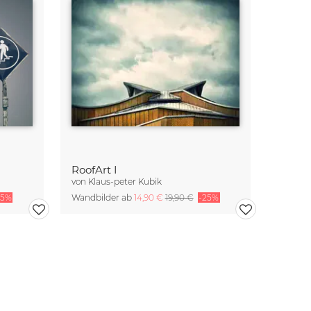
RoofArt I
von
Klaus-peter Kubik
25%
Wandbilder ab
14,90 €
19,90 €
-25%