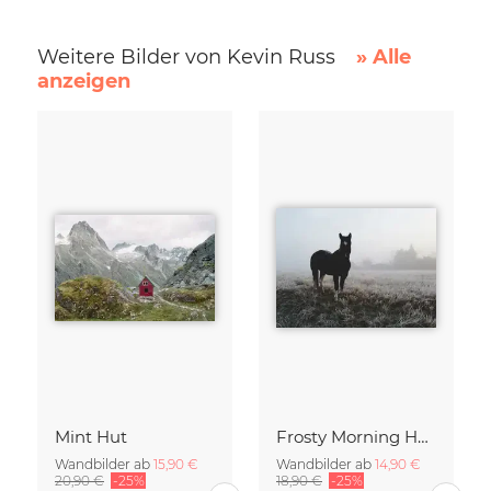
Weitere Bilder von Kevin Russ
» Alle
anzeigen
Mint Hut
Frosty Morning Horse
Wandbilder ab
15,90 €
Wandbilder ab
14,90 €
20,90 €
-25%
18,90 €
-25%