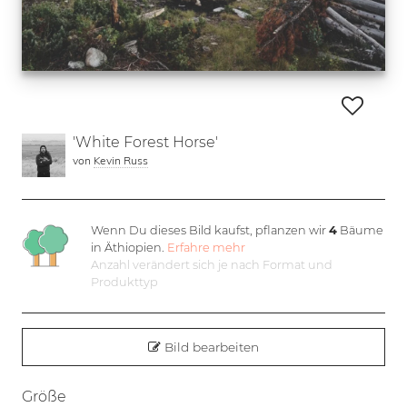
'White Forest Horse'
von
Kevin Russ
Wenn Du dieses Bild kaufst, pflanzen wir
4
Bäume
in Äthiopien.
Erfahre mehr
Anzahl verändert sich je nach Format und
Produkttyp
Bild bearbeiten
Größe