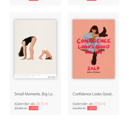
Small Moments, Big Love – Mutterschaftskalender von Giselle Dekel
Confidence Looks Good On You Kalender 2027
Kalender
ab
28,72 €
Kalender
ab
27,92 €
35,90 €
-20%
34,90 €
-20%