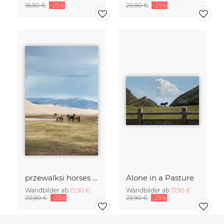
18,90 €
-25%
20,90 €
-25%
przewalksi horses in mongolia
Alone in a Pasture
Wandbilder ab
15,90 €
Wandbilder ab
17,90 €
20,90 €
-25%
23,90 €
-25%