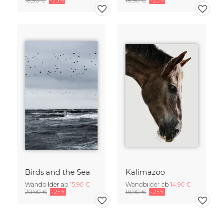
18,90 €
-25%
18,90 €
-25%
Birds and the Sea
Kalimazoo
Wandbilder ab
15,90 €
Wandbilder ab
14,90 €
20,90 €
-25%
18,90 €
-25%