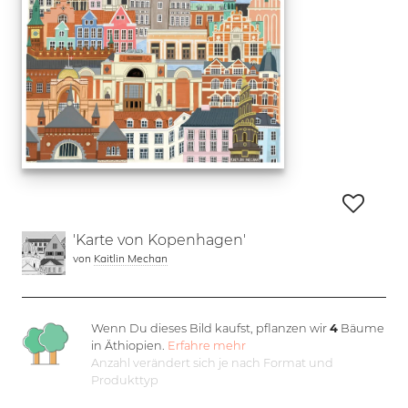
'Karte von Kopenhagen'
von
Kaitlin Mechan
Wenn Du dieses Bild kaufst, pflanzen wir
4
Bäume
in Äthiopien.
Erfahre mehr
Anzahl verändert sich je nach Format und
Produkttyp