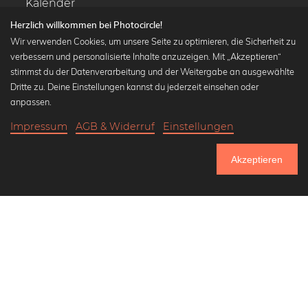
Kalender
Herzlich willkommen bei Photocircle!
Wir verwenden Cookies, um unsere Seite zu optimieren, die Sicherheit zu
verbessern und personalisierte Inhalte anzuzeigen. Mit „Akzeptieren“
stimmst du der Datenverarbeitung und der Weitergabe an ausgewählte
Beliebte Kollektionen
Dritte zu. Deine Einstellungen kannst du jederzeit einsehen oder
Wandbilder in schwarz-weiß
anpassen.
Bauhaus Bilder
Impressum
AGB & Widerruf
Einstellungen
Klassiker der Kunstgeschichte
18,90 €
-25%
In den Warenkorb
Abstrakte Kunst
14,17 €
Akzeptieren
Landschaftsbilder
Bis Donnerstag: 20% Rabatt auf alle Bilder
Lass uns Freunde werden