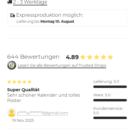
2 - 3
Werktage
Expressproduktion möglich:
Lieferung bis
Montag 10. August
644 Bewertungen
4.89
Lesen Sie alle Bewertungen auf Trusted Shops
Lieferung:
5.0
Super Qualität
Sehr schöner Kalender und tolles
Ware:
5.0
Poster.
Kundenservice:
5.0
c*****a.f*******9@gmail.com
19 Nov 2025