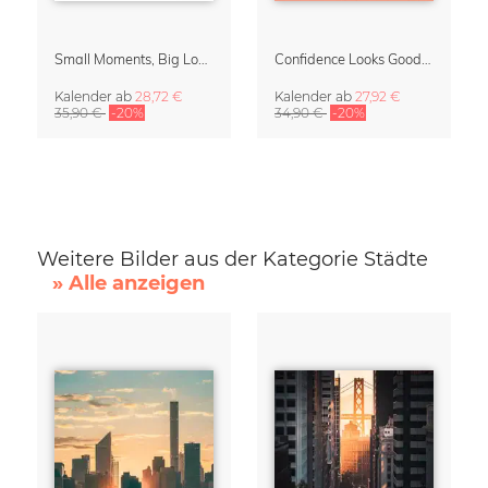
Small Moments, Big Love – Mutterschaftskalender von Giselle Dekel
Confidence Looks Good On You Kalender 2027
Kalender
ab
28,72 €
Kalender
ab
27,92 €
35,90 €
-20%
34,90 €
-20%
Weitere Bilder aus der Kategorie Städte
» Alle anzeigen