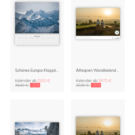
Schönes Europa Klappkalender 2027 & Terminplaner von Johannes Hulsch
Äthiopien Wandkalender 2027
Kalender
ab
29,52 €
Kalender
ab
28,72 €
36,90 €
-20%
35,90 €
-20%