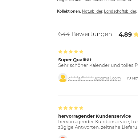
Naturbilder
,
Landschaftsbilder
Kollektionen:
644 Bewertungen
4.89
Super Qualität
Sehr schöner Kalender und tolles P
c*****a.f*******9@gmail.com
19 No
hervorragender Kundenservice
hervorragender Kundenservice; freu
zügige Antworten. zeitnahe Liefer