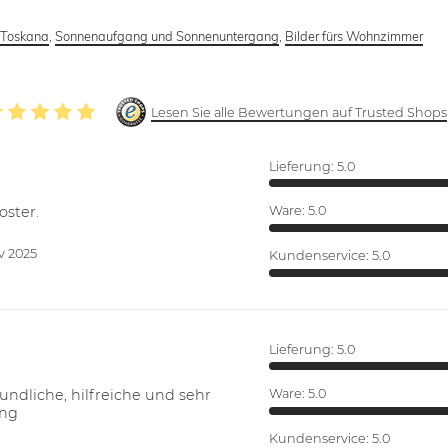
,
Toskana
,
Sonnenaufgang und Sonnenuntergang
,
Bilder fürs Wohnzimmer
Lesen Sie alle Bewertungen auf Trusted Shops
Lieferung:
5.0
oster.
Ware:
5.0
v 2025
Kundenservice:
5.0
Lieferung:
5.0
ndliche, hilfreiche und sehr
Ware:
5.0
ung
Kundenservice:
5.0