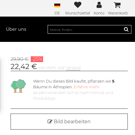
DE
Wunschzettel
Konto
Warenkorb
Über uns
29,90 €
-25%
22,42 €
inkl. MwSt. zzgl.
Versand
Wenn Du dieses Bild kaufst, pflanzen wir
5
Bäume in Äthiopien.
Erfahre mehr
Anzahl verändert sich je nach Format und
Produkttyp
Bild bearbeiten