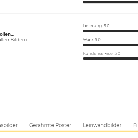
Lieferung:
5.0
ollen…
len Bildern.
Ware:
5.0
Kundenservice:
5.0
asbilder
Gerahmte Poster
Leinwandbilder
Fi