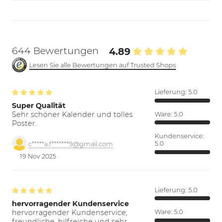
644 Bewertungen
4.89
Lesen Sie alle Bewertungen auf Trusted Shops
Lieferung:
5.0
Super Qualität
Sehr schöner Kalender und tolles
Ware:
5.0
Poster.
Kundenservice:
5.0
c*****a.f*******9@gmail.com
19 Nov 2025
Lieferung:
5.0
hervorragender Kundenservice
hervorragender Kundenservice;
Ware:
5.0
freundliche, hilfreiche und sehr