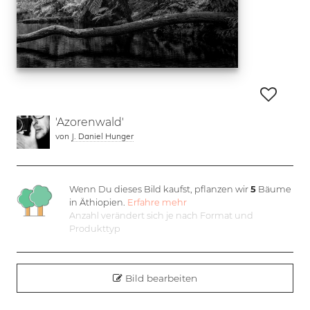
'Azorenwald'
von
J. Daniel Hunger
Wenn Du dieses Bild kaufst, pflanzen wir
5
Bäume
in Äthiopien.
Erfahre mehr
Anzahl verändert sich je nach Format und
Produkttyp
Bild bearbeiten