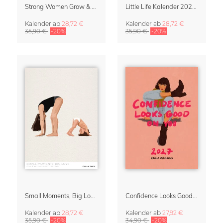
Strong Women Grow & Bloom Kalender 2027
Little Life Kalender 2027 von Simone Goder
Kalender
ab
28,72 €
Kalender
ab
28,72 €
35,90 €
-20%
35,90 €
-20%
Small Moments, Big Love – Mutterschaftskalender von Giselle Dekel
Confidence Looks Good On You Kalender 2027
Kalender
ab
28,72 €
Kalender
ab
27,92 €
35,90 €
-20%
34,90 €
-20%