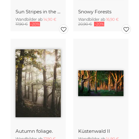
Sun Stripes in the Jungle Camiguin Philippines
Snowy Forests
Wandbilder ab
14,90 €
Wandbilder ab
16,90 €
17,90 €
-20%
20,90 €
-20%
Autumn foliage.
Küstenwald II
Wandbilder ab
17,90 €
Wandbilder ab
14,90 €