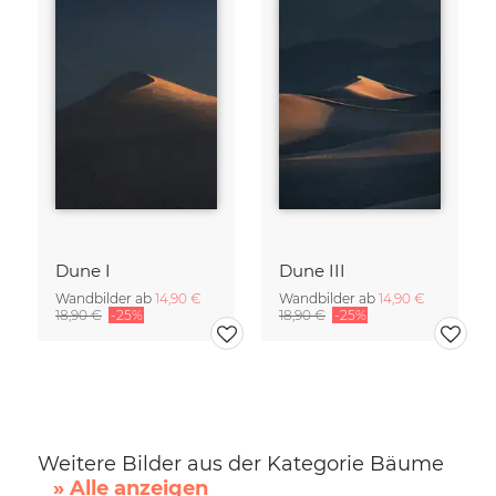
Dune I
Dune III
Wandbilder ab
14,90 €
Wandbilder ab
14,90 €
18,90 €
-25%
18,90 €
-25%
Weitere Bilder aus der Kategorie Bäume
» Alle anzeigen