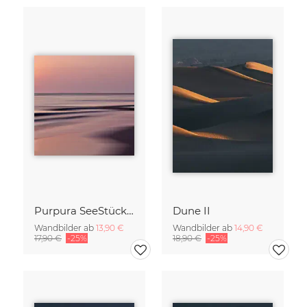
Purpura SeeStück No.18
Dune II
Wandbilder ab
13,90 €
Wandbilder ab
14,90 €
17,90 €
-25%
18,90 €
-25%