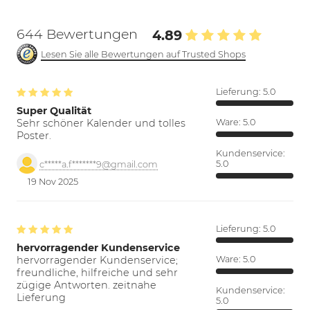
644 Bewertungen
4.89
Lesen Sie alle Bewertungen auf Trusted Shops
Lieferung:
5.0
Super Qualität
Sehr schöner Kalender und tolles
Ware:
5.0
Poster.
Kundenservice:
5.0
c*****a.f*******9@gmail.com
19 Nov 2025
Lieferung:
5.0
hervorragender Kundenservice
hervorragender Kundenservice;
Ware:
5.0
freundliche, hilfreiche und sehr
zügige Antworten. zeitnahe
Kundenservice:
Lieferung
5.0