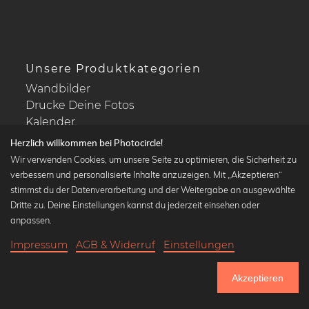
Unsere Produktkategorien
Wandbilder
Drucke Deine Fotos
Kalender
Herzlich willkommen bei Photocircle!
Wir verwenden Cookies, um unsere Seite zu optimieren, die Sicherheit zu
verbessern und personalisierte Inhalte anzuzeigen. Mit „Akzeptieren“
stimmst du der Datenverarbeitung und der Weitergabe an ausgewählte
Beliebte Kollektionen
Dritte zu. Deine Einstellungen kannst du jederzeit einsehen oder
Wandbilder in schwarz-weiß
anpassen.
Bauhaus Bilder
Impressum
AGB & Widerruf
Einstellungen
Klassiker der Kunstgeschichte
21,90 €
-25%
In den Warenkorb
Abstrakte Kunst
16,42 €
Akzeptieren
Landschaftsbilder
Bis Donnerstag: 20% Rabatt auf alle Bilder