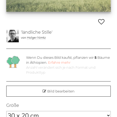
'ländliche Stille'
von
Holger Nimtz
Wenn Du dieses Bild kaufst, pflanzen wir
5
Bäume
in Äthiopien.
Erfahre mehr
Anzahl verändert sich je nach Format und
Produkttyp
Bild bearbeiten
Größe