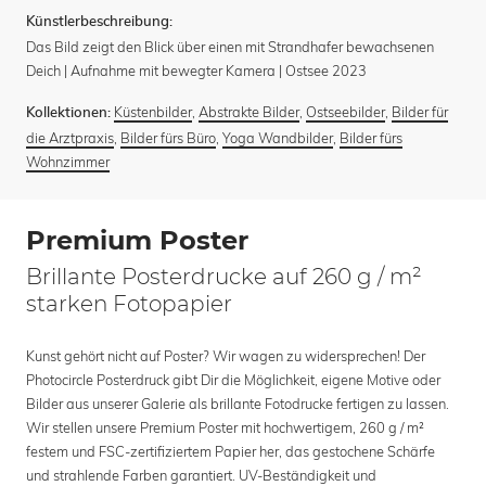
Künstlerbeschreibung:
Das Bild zeigt den Blick über einen mit Strandhafer bewachsenen
Deich | Aufnahme mit bewegter Kamera | Ostsee 2023
Küstenbilder
,
Abstrakte Bilder
,
Ostseebilder
,
Bilder für
Kollektionen:
die Arztpraxis
,
Bilder fürs Büro
,
Yoga Wandbilder
,
Bilder fürs
Wohnzimmer
Premium Poster
Brillante Posterdrucke auf 260 g / m²
starken Fotopapier
Kunst gehört nicht auf Poster? Wir wagen zu widersprechen! Der
Photocircle Posterdruck gibt Dir die Möglichkeit, eigene Motive oder
Bilder aus unserer Galerie als brillante Fotodrucke fertigen zu lassen.
Wir stellen unsere Premium Poster mit hochwertigem, 260 g / m²
festem und FSC-zertifiziertem Papier her, das gestochene Schärfe
und strahlende Farben garantiert. UV-Beständigkeit und