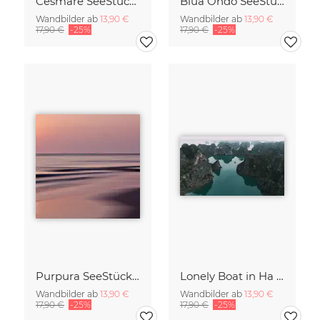
Cesmare SeeStück No.09
Blua Ondo SeeStück No.14
Wandbilder ab
13,90 €
Wandbilder ab
13,90 €
17,90 €
-25%
17,90 €
-25%
Purpura SeeStück No.18
Lonely Boat in Ha Long Bay Vietnam
Wandbilder ab
13,90 €
Wandbilder ab
13,90 €
17,90 €
-25%
17,90 €
-25%