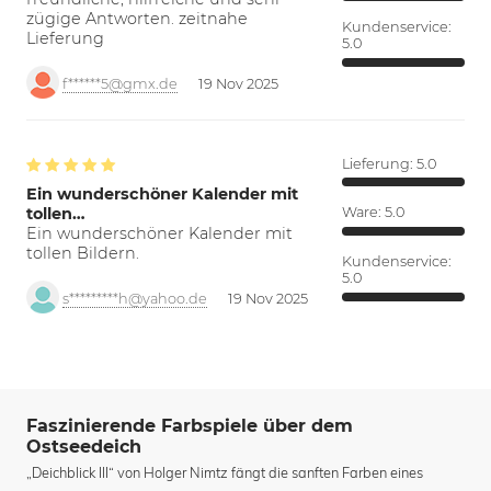
zügige Antworten. zeitnahe
Kundenservice:
Lieferung
5.0
f******5@gmx.de
19 Nov 2025
Lieferung:
5.0
Ein wunderschöner Kalender mit
tollen…
Ware:
5.0
Ein wunderschöner Kalender mit
tollen Bildern.
Kundenservice:
5.0
s*********h@yahoo.de
19 Nov 2025
Faszinierende Farbspiele über dem
Ostseedeich
„Deichblick III“ von Holger Nimtz fängt die sanften Farben eines