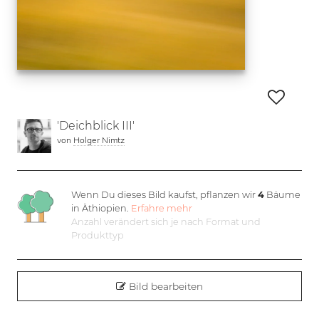
'Deichblick III'
von
Holger Nimtz
Wenn Du dieses Bild kaufst, pflanzen wir
4
Bäume
in Äthiopien.
Erfahre mehr
Anzahl verändert sich je nach Format und
Produkttyp
Bild bearbeiten