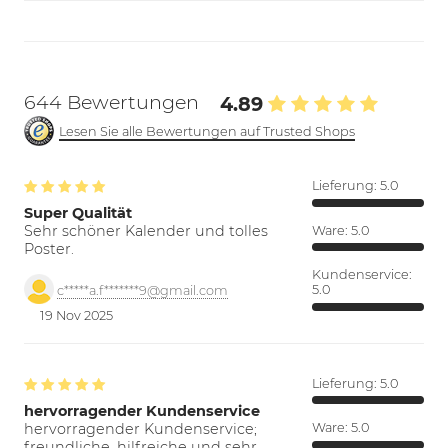
644 Bewertungen
4.89
Lesen Sie alle Bewertungen auf Trusted Shops
Lieferung:
5.0
Super Qualität
Sehr schöner Kalender und tolles
Ware:
5.0
Poster.
Kundenservice:
5.0
c*****a.f*******9@gmail.com
19 Nov 2025
Lieferung:
5.0
hervorragender Kundenservice
hervorragender Kundenservice;
Ware:
5.0
freundliche, hilfreiche und sehr