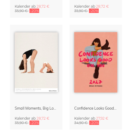
Kalender
ab
28,72 €
Kalender
ab
28,72 €
35,90 €
-20%
35,90 €
-20%
Small Moments, Big Love – Mutterschaftskalender von Giselle Dekel
Confidence Looks Good On You Kalender 2027
Kalender
ab
28,72 €
Kalender
ab
27,92 €
35,90 €
-20%
34,90 €
-20%