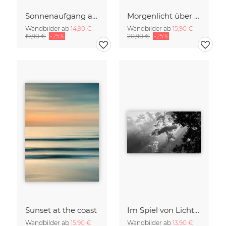
Sonnenaufgang am Eibsee Bayern
Morgenlicht über der ruhigen Ostsee, verwischt
Wandbilder ab
14,90 €
Wandbilder ab
15,90 €
19,90 €
-25%
20,90 €
-25%
Sunset at the coast
Im Spiel von Licht und Schatten
Wandbilder ab
15,90 €
Wandbilder ab
13,90 €