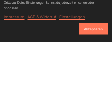
Dritte zu. Deine Einstellungen kannst du jederzeit einsehen oder
Wandbilder in schwarz-weiß
anpassen.
Bauhaus Bilder
Impressum
AGB & Widerruf
Einstellungen
Klassiker der Kunstgeschichte
20,90 €
-25%
In den Warenkorb
Abstrakte Kunst
15,67 €
Akzeptieren
Landschaftsbilder
Bis Donnerstag: 20% Rabatt auf alle Bilder
Lass uns Freunde werden