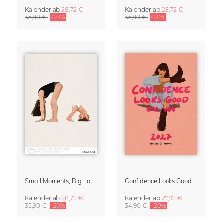
Kalender
ab
28,72 €
Kalender
ab
28,72 €
35,90 €
-20%
35,90 €
-20%
Small Moments, Big Love – Mutterschaftskalender von Giselle Dekel
Confidence Looks Good On You Kalender 2027
Kalender
ab
28,72 €
Kalender
ab
27,92 €
35,90 €
-20%
34,90 €
-20%