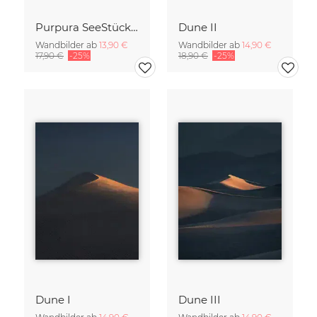
Purpura SeeStück No.18
Dune II
Wandbilder ab
13,90 €
Wandbilder ab
14,90 €
17,90 €
-25%
18,90 €
-25%
Dune I
Dune III