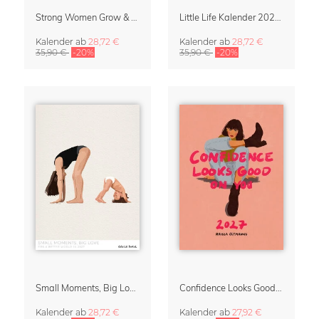
Strong Women Grow & Bloom Kalender 2027
Little Life Kalender 2027 von Simone Goder
Kalender
ab
28,72 €
Kalender
ab
28,72 €
35,90 €
-20%
35,90 €
-20%
Small Moments, Big Love – Mutterschaftskalender von Giselle Dekel
Confidence Looks Good On You Kalender 2027
Kalender
ab
28,72 €
Kalender
ab
27,92 €