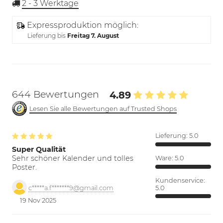
2 - 3
Werktage
Expressproduktion möglich:
Lieferung bis
Freitag 7. August
644 Bewertungen
4.89
Lesen Sie alle Bewertungen auf Trusted Shops
Lieferung:
5.0
Super Qualität
Sehr schöner Kalender und tolles
Ware:
5.0
Poster.
Kundenservice:
5.0
c*****a.f*******9@gmail.com
19 Nov 2025