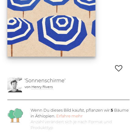
'Sonnenschirme'
von
Henry Rivers
Wenn Du dieses Bild kaufst, pflanzen wir
5
Bäume
in Äthiopien.
Erfahre mehr
Anzahl verändert sich je nach Format und
Produkttyp