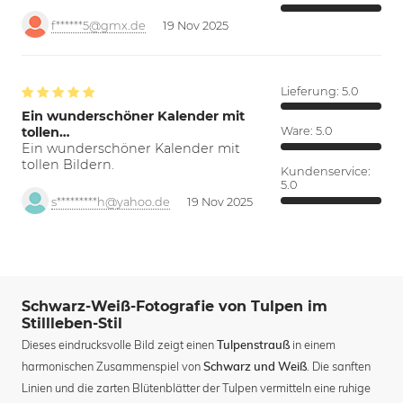
f******5@gmx.de
19 Nov 2025
Lieferung:
5.0
Ein wunderschöner Kalender mit
tollen…
Ware:
5.0
Ein wunderschöner Kalender mit
tollen Bildern.
Kundenservice:
5.0
s*********h@yahoo.de
19 Nov 2025
Schwarz-Weiß-Fotografie von Tulpen im
Stillleben-Stil
Dieses eindrucksvolle Bild zeigt einen
in einem
Tulpenstrauß
harmonischen Zusammenspiel von
. Die sanften
Schwarz und Weiß
Linien und die zarten Blütenblätter der Tulpen vermitteln eine ruhige