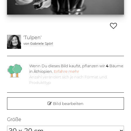
'Tulpen'
von
Gabriele Spörl
Wenn Du dieses Bild kaufst, pflanzen wir
4
Bäume
in Äthiopien.
Erfahre mehr
Anzahl verändert sich je nach Format und
Produkttyp
Bild bearbeiten
Größe