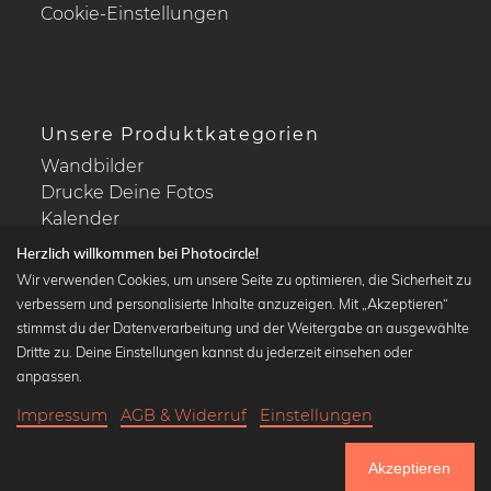
Cookie-Einstellungen
Unsere Produktkategorien
Wandbilder
Drucke Deine Fotos
Kalender
Herzlich willkommen bei Photocircle!
Wir verwenden Cookies, um unsere Seite zu optimieren, die Sicherheit zu
verbessern und personalisierte Inhalte anzuzeigen. Mit „Akzeptieren“
stimmst du der Datenverarbeitung und der Weitergabe an ausgewählte
Beliebte Kollektionen
Dritte zu. Deine Einstellungen kannst du jederzeit einsehen oder
Wandbilder in schwarz-weiß
anpassen.
Bauhaus Bilder
Impressum
AGB & Widerruf
Einstellungen
Klassiker der Kunstgeschichte
20,90 €
-20%
In den Warenkorb
Abstrakte Kunst
16,72 €
Akzeptieren
Landschaftsbilder