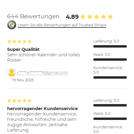
644 Bewertungen
4.89
Lesen Sie alle Bewertungen auf Trusted Shops
Lieferung:
5.0
Super Qualität
Sehr schöner Kalender und tolles
Ware:
5.0
Poster.
Kundenservice:
5.0
c*****a.f*******9@gmail.com
19 Nov 2025
Lieferung:
5.0
hervorragender Kundenservice
hervorragender Kundenservice;
Ware:
5.0
freundliche, hilfreiche und sehr
zügige Antworten. zeitnahe
Kundenservice:
Lieferung
5.0