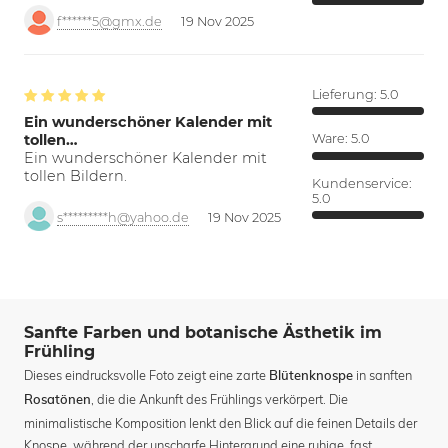
f******5@gmx.de
19 Nov 2025
Lieferung:
5.0
Ein wunderschöner Kalender mit
tollen…
Ware:
5.0
Ein wunderschöner Kalender mit
tollen Bildern.
Kundenservice:
5.0
s*********h@yahoo.de
19 Nov 2025
Sanfte Farben und botanische Ästhetik im
Frühling
Dieses eindrucksvolle Foto zeigt eine zarte
in sanften
Blütenknospe
, die die Ankunft des Frühlings verkörpert. Die
Rosatönen
minimalistische Komposition lenkt den Blick auf die feinen Details der
Knospe, während der unscharfe Hintergrund eine ruhige, fast