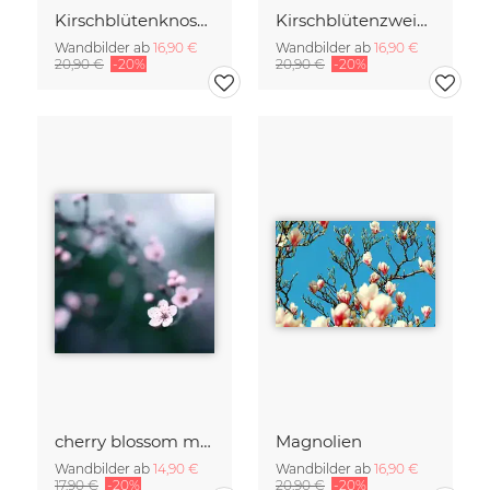
Kirschblütenknospen Doppelbelichtung
Kirschblütenzweig mit vielen Blüten
Wandbilder ab
16,90 €
Wandbilder ab
16,90 €
20,90 €
-20%
20,90 €
-20%
cherry blossom moments II
Magnolien
Wandbilder ab
14,90 €
Wandbilder ab
16,90 €
17,90 €
-20%
20,90 €
-20%