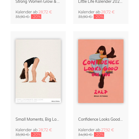
Strong Women Grow & Bloom Kalender 2027
Little Life Kalender 2027 von Simone Goder
Kalender
ab
28,72 €
Kalender
ab
28,72 €
35,90 €
-20%
35,90 €
-20%
Small Moments, Big Love – Mutterschaftskalender von Giselle Dekel
Confidence Looks Good On You Kalender 2027
Kalender
ab
28,72 €
Kalender
ab
27,92 €
35,90 €
-20%
34,90 €
-20%