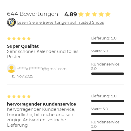
644 Bewertungen
4.89
Lesen Sie alle Bewertungen auf Trusted Shops
Lieferung:
5.0
Super Qualität
Sehr schöner Kalender und tolles
Ware:
5.0
Poster.
Kundenservice:
5.0
c*****a.f*******9@gmail.com
19 Nov 2025
Lieferung:
5.0
hervorragender Kundenservice
hervorragender Kundenservice;
Ware:
5.0
freundliche, hilfreiche und sehr
zügige Antworten. zeitnahe
Kundenservice:
Lieferung
5.0