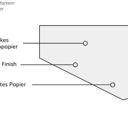
starkem
er