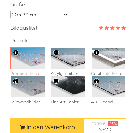
Größe
Bildqualität:
Produkt
Premium Poster
Acrylglasbilder
Gerahmte Poster
Leinwandbilder
Fine Art Papier
Alu Dibond
20,90 €
-25%
In den Warenkorb
15,67 €