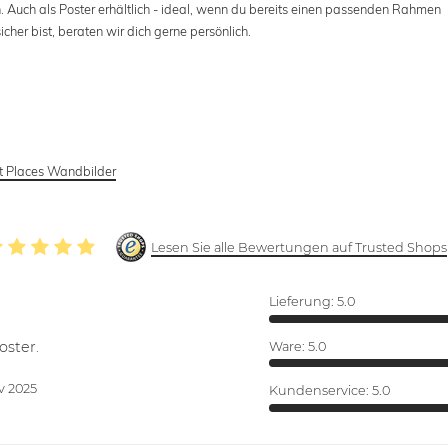
Auch als Poster erhältlich - ideal, wenn du bereits einen passenden Rahmen
her bist, beraten wir dich gerne persönlich.
t Places Wandbilder
Lesen Sie alle Bewertungen auf Trusted Shops
Lieferung:
5.0
oster.
Ware:
5.0
v 2025
Kundenservice:
5.0