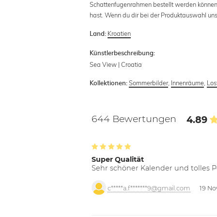
Schattenfugenrahmen bestellt werden können. 
hast. Wenn du dir bei der Produktauswahl unsic
Kroatien
Land:
Künstlerbeschreibung:
Sea View | Croatia
Sommerbilder
,
Innenräume
,
Los
Kollektionen:
644 Bewertungen
4.89
Super Qualität
Sehr schöner Kalender und tolles P
c*****a.f*******9@gmail.com
19 No