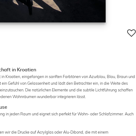
haft in Kroatien
t in Kroatien, eingefangen in sanften Farbtönen von Azurblau, Blau, Braun und
 ein Gefühl von Gelassenheit und lädt den Betrachter ein, in die Weite des
inzutauchen. Die natürlichen Elemente und die subtile Lichtführung schaffen
chiedenen Wohnräumen wunderbar integrieren lässt.
ause
ng in jeden Raum und eignet sich perfekt für Wohn- oder Schlafzimmer. Auch
en wir die Drucke auf Acrylglas oder Alu-Dibond, die mit einem