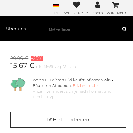
DE
Wunschzettel
Konto
Warenkorb
Über uns
20,90 €
-25%
15,67 €
inkl. MwSt. zzgl.
Versand
Wenn Du dieses Bild kaufst, pflanzen wir
5
Bäume in Äthiopien.
Erfahre mehr
Anzahl verändert sich je nach Format und
Produkttyp
Bild bearbeiten