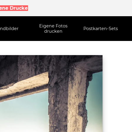
gene Drucke
Eigene Fotos
ndbilder
Postkarten-Sets
drucken