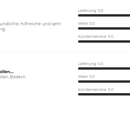
Lieferung:
5.0
ndliche, hilfreiche und sehr
Ware:
5.0
ung
Kundenservice:
5.0
Lieferung:
5.0
ollen…
len Bildern.
Ware:
5.0
Kundenservice:
5.0