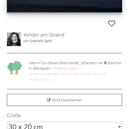
'Kinder am Strand'
von
Gabriele Spörl
Wenn Du dieses Bild kaufst, pflanzen wir
5
Bäume
in Äthiopien.
Erfahre mehr
Anzahl verändert sich je nach Format und
Produkttyp
Bild bearbeiten
Größe