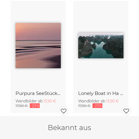
Purpura SeeStück No.18
Lonely Boat in Ha Long Bay Vietnam
Wandbilder ab
13,90 €
Wandbilder ab
13,90 €
17,90 €
-25%
17,90 €
-25%
Bekannt aus