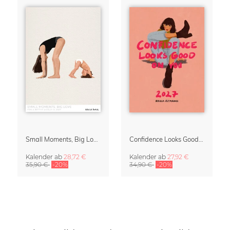
Small Moments, Big Love – Mutterschaftskalender von Giselle Dekel
Confidence Looks Good On You Kalender 2027
Kalender
ab
28,72 €
Kalender
ab
27,92 €
35,90 €
-20%
34,90 €
-20%