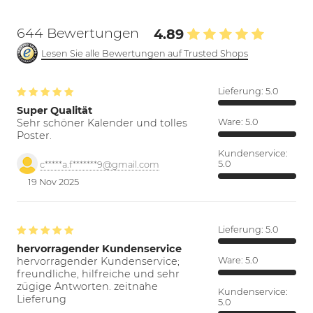
644 Bewertungen
4.89
Lesen Sie alle Bewertungen auf Trusted Shops
Lieferung:
5.0
Super Qualität
Sehr schöner Kalender und tolles
Ware:
5.0
Poster.
Kundenservice:
5.0
c*****a.f*******9@gmail.com
19 Nov 2025
Lieferung:
5.0
hervorragender Kundenservice
hervorragender Kundenservice;
Ware:
5.0
freundliche, hilfreiche und sehr
zügige Antworten. zeitnahe
Kundenservice:
Lieferung
5.0