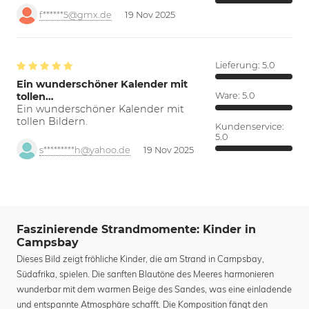
f******5@gmx.de
19 Nov 2025
Lieferung:
5.0
Ein wunderschöner Kalender mit
tollen…
Ware:
5.0
Ein wunderschöner Kalender mit
tollen Bildern.
Kundenservice:
5.0
s*********h@yahoo.de
19 Nov 2025
Faszinierende Strandmomente: Kinder in
Campsbay
Dieses Bild zeigt fröhliche Kinder, die am Strand in Campsbay,
Südafrika, spielen. Die sanften Blautöne des Meeres harmonieren
wunderbar mit dem warmen Beige des Sandes, was eine einladende
und entspannte Atmosphäre schafft. Die Komposition fängt den