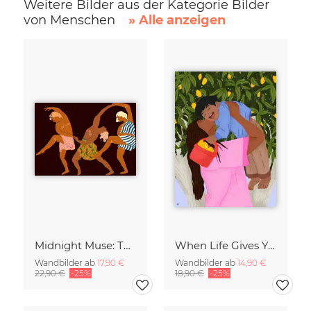
Weitere Bilder aus der Kategorie Bilder
von Menschen
» Alle anzeigen
Midnight Muse: The Dance of Sisterhood
When Life Gives You Lemons
Wandbilder ab
17,90 €
Wandbilder ab
14,90 €
22,90 €
-25%
18,90 €
-25%