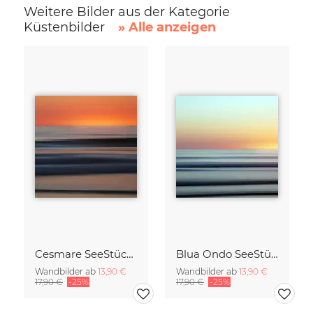
Weitere Bilder aus der Kategorie
Küstenbilder
» Alle anzeigen
Cesmare SeeStück No.09
Blua Ondo SeeStück No.14
Wandbilder ab
13,90 €
Wandbilder ab
13,90 €
17,90 €
-25%
17,90 €
-25%