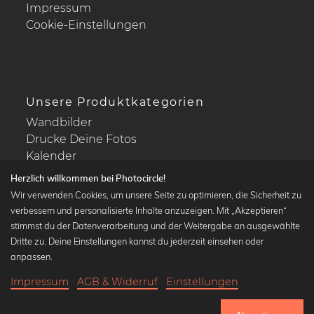
Impressum
Cookie-Einstellungen
Unsere Produktkategorien
Wandbilder
Drucke Deine Fotos
Kalender
Herzlich willkommen bei Photocircle!
Wir verwenden Cookies, um unsere Seite zu optimieren, die Sicherheit zu
verbessern und personalisierte Inhalte anzuzeigen. Mit „Akzeptieren“
stimmst du der Datenverarbeitung und der Weitergabe an ausgewählte
Beliebte Kollektionen
Dritte zu. Deine Einstellungen kannst du jederzeit einsehen oder
Wandbilder in schwarz-weiß
anpassen.
Bauhaus Bilder
Impressum
AGB & Widerruf
Einstellungen
Klassiker der Kunstgeschichte
20,90 €
-25%
In den Warenkorb
Abstrakte Kunst
15,67 €