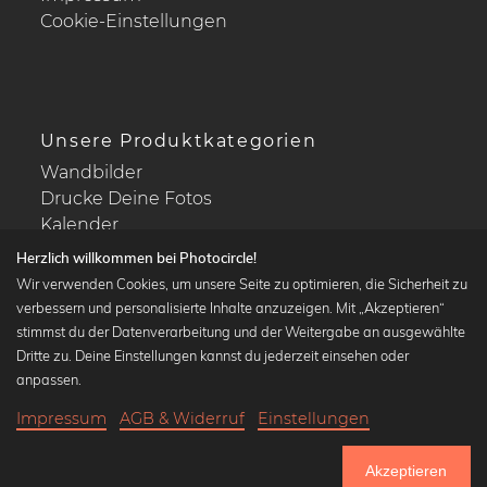
Cookie-Einstellungen
Unsere Produktkategorien
Wandbilder
Drucke Deine Fotos
Kalender
Herzlich willkommen bei Photocircle!
Wir verwenden Cookies, um unsere Seite zu optimieren, die Sicherheit zu
verbessern und personalisierte Inhalte anzuzeigen. Mit „Akzeptieren“
stimmst du der Datenverarbeitung und der Weitergabe an ausgewählte
Beliebte Kollektionen
Dritte zu. Deine Einstellungen kannst du jederzeit einsehen oder
Wandbilder in schwarz-weiß
anpassen.
Bauhaus Bilder
Impressum
AGB & Widerruf
Einstellungen
Klassiker der Kunstgeschichte
19,90 €
-20%
In den Warenkorb
Abstrakte Kunst
15,92 €
Akzeptieren
Landschaftsbilder