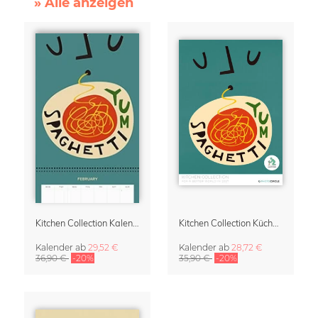
» Alle anzeigen
Kitchen Collection Kalender & Terminplaner für die Küche 2027
Kitchen Collection Küchenkalender 2027 – von Fox and Velvet
Kalender
ab
29,52 €
Kalender
ab
28,72 €
36,90 €
-20%
35,90 €
-20%