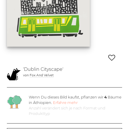
'Dublin Cityscape'
von
Fox And Velvet
Wenn Du dieses Bild kaufst, pflanzen wir
4
Bäume
in Äthiopien.
Erfahre mehr
Anzahl verändert sich je nach Format und
Produkttyp