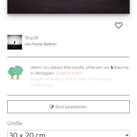
'truck'
von
Florian Büttner
Wenn Du dieses Bild kaufst, pflanzen wir
5
Bäume
in Äthiopien.
Erfahre mehr
Anzahl verändert sich je nach Format und
Produkttyp
Bild bearbeiten
Größe