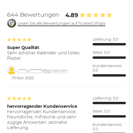
644 Bewertungen
4.89
Lesen Sie alle Bewertungen auf Trusted Shops
Lieferung:
5.0
Super Qualität
Sehr schöner Kalender und tolles
Ware:
5.0
Poster.
Kundenservice:
5.0
c*****a.f*******9@gmail.com
19 Nov 2025
Lieferung:
5.0
hervorragender Kundenservice
hervorragender Kundenservice;
Ware:
5.0
freundliche, hilfreiche und sehr
zügige Antworten. zeitnahe
Kundenservice:
Lieferung
5.0