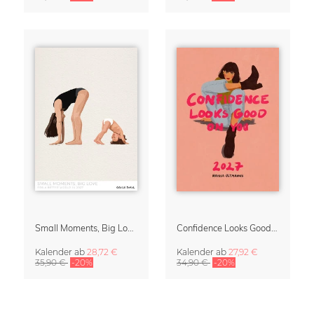
Small Moments, Big Love – Mutterschaftskalender von Giselle Dekel
Confidence Looks Good On You Kalender 2027
Kalender
ab
28,72 €
Kalender
ab
27,92 €
35,90 €
-20%
34,90 €
-20%