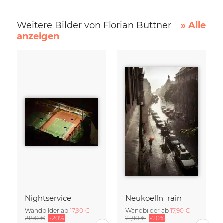
Weitere Bilder von Florian Büttner
» Alle
anzeigen
Nightservice
Neukoelln_rain
Wandbilder ab
17,90 €
Wandbilder ab
17,90 €
21,90 €
-20%
21,90 €
-20%