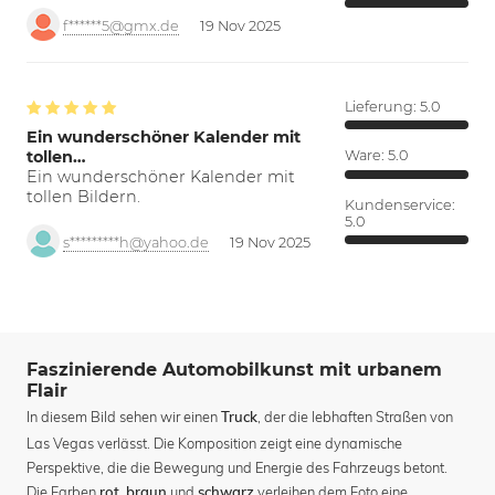
f******5@gmx.de
19 Nov 2025
Lieferung:
5.0
Ein wunderschöner Kalender mit
tollen…
Ware:
5.0
Ein wunderschöner Kalender mit
tollen Bildern.
Kundenservice:
5.0
s*********h@yahoo.de
19 Nov 2025
Faszinierende Automobilkunst mit urbanem
Flair
In diesem Bild sehen wir einen
, der die lebhaften Straßen von
Truck
Las Vegas verlässt. Die Komposition zeigt eine dynamische
Perspektive, die die Bewegung und Energie des Fahrzeugs betont.
Die Farben
,
und
verleihen dem Foto eine
rot
braun
schwarz