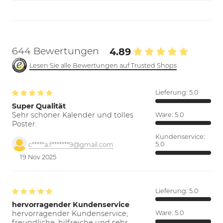
644 Bewertungen
4.89
Lesen Sie alle Bewertungen auf Trusted Shops
Lieferung:
5.0
Super Qualität
Sehr schöner Kalender und tolles
Ware:
5.0
Poster.
Kundenservice:
5.0
c*****a.f*******9@gmail.com
19 Nov 2025
Lieferung:
5.0
hervorragender Kundenservice
hervorragender Kundenservice;
Ware:
5.0
freundliche, hilfreiche und sehr