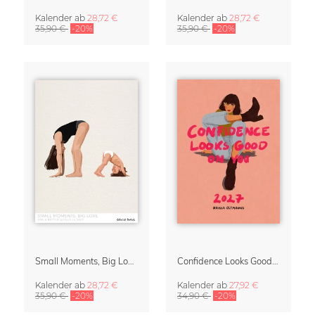
Kalender
ab
28,72 €
Kalender
ab
28,72 €
35,90 €
-20%
35,90 €
-20%
Small Moments, Big Love – Mutterschaftskalender von Giselle Dekel
Confidence Looks Good On You Kalender 2027
Kalender
ab
28,72 €
Kalender
ab
27,92 €
35,90 €
-20%
34,90 €
-20%