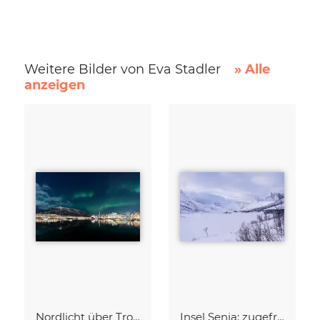
Weitere Bilder von Eva Stadler
» Alle
anzeigen
Nordlicht über Tromsø, Nordnorwegen
Insel Senja: zugefrorene Medfjordbotnvatnan