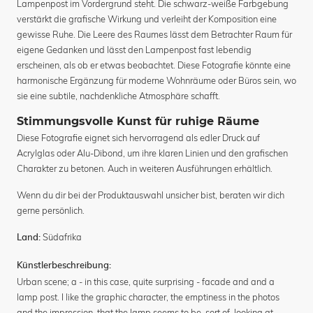
Lampenpost im Vordergrund steht. Die schwarz-weiße Farbgebung
verstärkt die grafische Wirkung und verleiht der Komposition eine
gewisse Ruhe. Die Leere des Raumes lässt dem Betrachter Raum für
eigene Gedanken und lässt den Lampenpost fast lebendig
erscheinen, als ob er etwas beobachtet. Diese Fotografie könnte eine
harmonische Ergänzung für moderne Wohnräume oder Büros sein, wo
sie eine subtile, nachdenkliche Atmosphäre schafft.
Stimmungsvolle Kunst für ruhige Räume
Diese Fotografie eignet sich hervorragend als edler Druck auf
Acrylglas oder Alu-Dibond, um ihre klaren Linien und den grafischen
Charakter zu betonen. Auch in weiteren Ausführungen erhältlich.
Wenn du dir bei der Produktauswahl unsicher bist, beraten wir dich
gerne persönlich.
Südafrika
Land:
Künstlerbeschreibung:
Urban scene; a - in this case, quite surprising - facade and and a
lamp post. I like the graphic character, the emptiness in the photos
and the impression, that the lamp seems to be, sort of, looking at