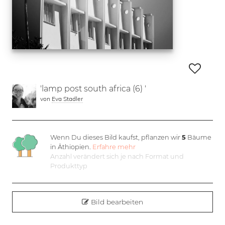
'lamp post south africa (6) '
von
Eva Stadler
Wenn Du dieses Bild kaufst, pflanzen wir
5
Bäume
in Äthiopien.
Erfahre mehr
Anzahl verändert sich je nach Format und
Produkttyp
Bild bearbeiten