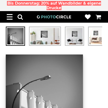
Bis Donnerstag: 20% auf Wandbilder & eigene
Drucke