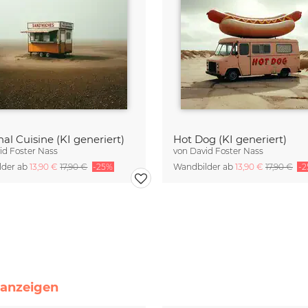
al Cuisine (KI generiert)
Hot Dog (KI generiert)
id Foster Nass
von
David Foster Nass
lder ab
13,90 €
17,90 €
-25%
Wandbilder ab
13,90 €
17,90 €
-
e anzeigen