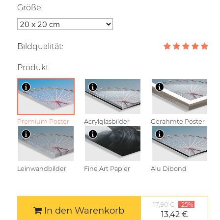
Größe
Bildqualität:
Produkt
Premium Poster
Acrylglasbilder
Gerahmte Poster
Leinwandbilder
Fine Art Papier
Alu Dibond
17,90 €
-25%
In den Warenkorb
13,42 €