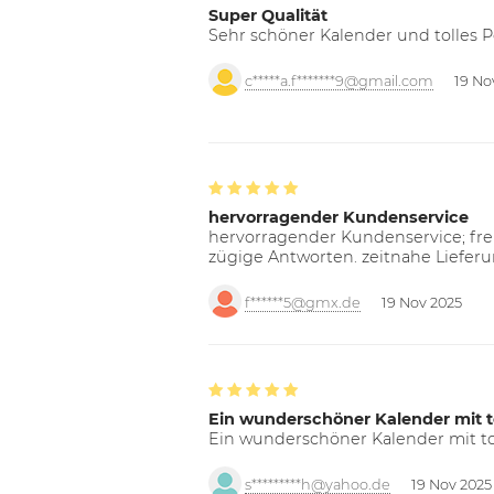
Super Qualität
Sehr schöner Kalender und tolles P
c*****a.f*******9@gmail.com
19 No
hervorragender Kundenservice
hervorragender Kundenservice; freu
zügige Antworten. zeitnahe Liefer
f******5@gmx.de
19 Nov 2025
Ein wunderschöner Kalender mit t
Ein wunderschöner Kalender mit tol
s*********h@yahoo.de
19 Nov 2025