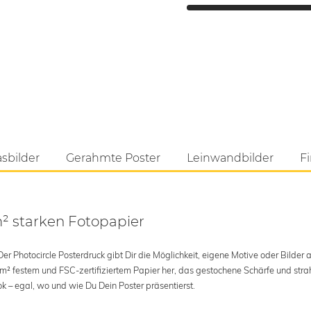
asbilder
Gerahmte Poster
Leinwandbilder
Fi
m² starken Fotopapier
 Photocircle Posterdruck gibt Dir die Möglichkeit, eigene Motive oder Bilder au
 m² festem und FSC-zertifiziertem Papier her, das gestochene Schärfe und str
k – egal, wo und wie Du Dein Poster präsentierst.