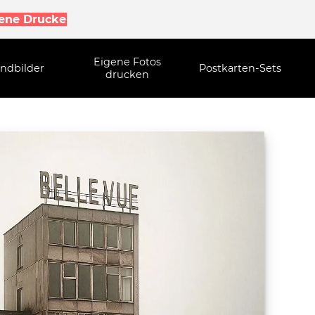
gene Drucke
Eigene Fotos
ndbilder
Postkarten-Sets
drucken