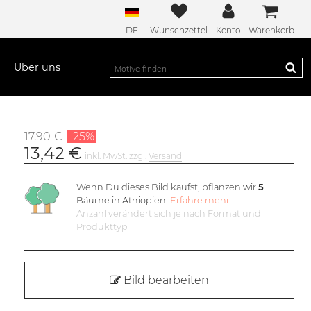
DE
Wunschzettel
Konto
Warenkorb
Über uns
17,90 €
-25%
13,42 €
inkl. MwSt. zzgl.
Versand
Wenn Du dieses Bild kaufst, pflanzen wir
5
Bäume in Äthiopien.
Erfahre mehr
Anzahl verändert sich je nach Format und
Produkttyp
Bild bearbeiten