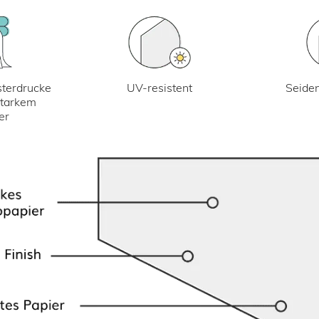
UV-resistent
terdrucke
Seiden
starkem
er