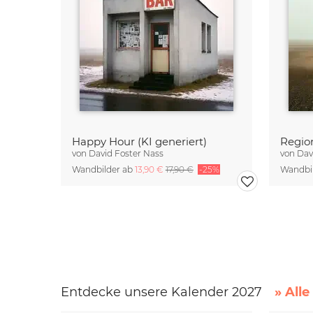
Happy Hour (KI generiert)
Region
von
David Foster Nass
von
Dav
Wandbilder ab
13,90 €
17,90 €
-25%
Wandbi
Entdecke unsere Kalender 2027
» All