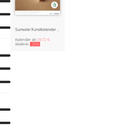
Surrealer Kunstkalender & Organizer 2027 – 'Photographs Never Taken' von David Foster Nass (KI generiert)
Kalender
ab
28,72 €
35,90 €
-20%