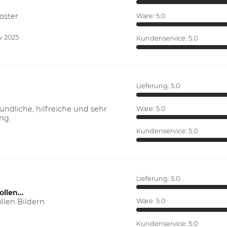
oster.
Ware:
5.0
v 2025
Kundenservice:
5.0
Lieferung:
5.0
ndliche, hilfreiche und sehr
Ware:
5.0
ung
Kundenservice:
5.0
Lieferung:
5.0
ollen…
len Bildern.
Ware:
5.0
Kundenservice:
5.0