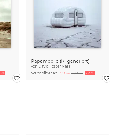
Papamobile (KI generiert)
von
David Foster Nass
25%
Wandbilder ab
13,90 €
17,90 €
-25%