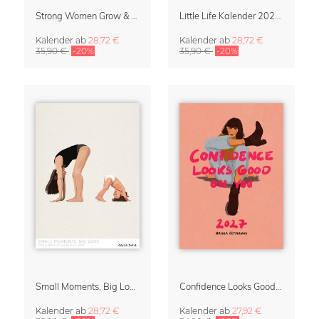
Strong Women Grow & Bloom Kalender 2027
Little Life Kalender 2027 von Simone Goder
Kalender
ab
28,72 €
Kalender
ab
28,72 €
35,90 €
-20%
35,90 €
-20%
Small Moments, Big Love – Mutterschaftskalender von Giselle Dekel
Confidence Looks Good On You Kalender 2027
Kalender
ab
28,72 €
Kalender
ab
27,92 €