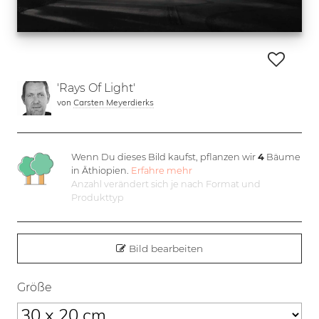
'Rays Of Light'
von
Carsten Meyerdierks
Wenn Du dieses Bild kaufst, pflanzen wir
4
Bäume
in Äthiopien.
Erfahre mehr
Anzahl verändert sich je nach Format und
Produkttyp
Bild bearbeiten
Größe