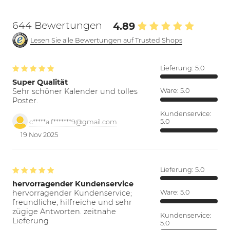
644 Bewertungen
4.89
Lesen Sie alle Bewertungen auf Trusted Shops
Lieferung:
5.0
Super Qualität
Sehr schöner Kalender und tolles
Ware:
5.0
Poster.
Kundenservice:
5.0
c*****a.f*******9@gmail.com
19 Nov 2025
Lieferung:
5.0
hervorragender Kundenservice
hervorragender Kundenservice;
Ware:
5.0
freundliche, hilfreiche und sehr
zügige Antworten. zeitnahe
Kundenservice:
Lieferung
5.0