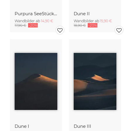
Purpura SeeStück No.18
Dune II
Wandbilder ab
14,90 €
Wandbilder ab
15,90 €
17,90 €
-20%
18,90 €
-20%
Dune I
Dune III