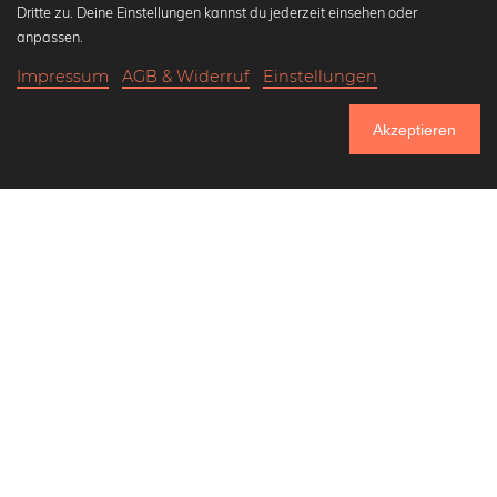
Dritte zu. Deine Einstellungen kannst du jederzeit einsehen oder
Beliebte Kollektionen
anpassen.
Wandbilder in schwarz-weiß
Bauhaus Bilder
Impressum
AGB & Widerruf
Einstellungen
20,90 €
-20%
Klassiker der Kunstgeschichte
In den Warenkorb
16,72 €
Abstrakte Kunst
Akzeptieren
Landschaftsbilder
Bis Donnerstag: 20% Rabatt auf alle Bilder
Lass uns Freunde werden