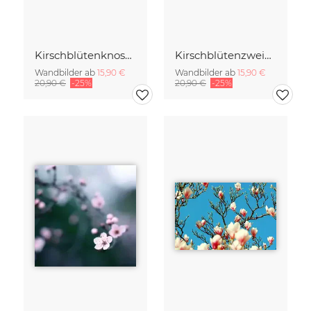
Kirschblütenknospen Doppelbelichtung
Kirschblütenzweig mit vielen Blüten
Wandbilder ab
15,90 €
Wandbilder ab
15,90 €
20,90 €
-25%
20,90 €
-25%