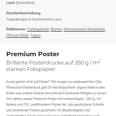
Deutschland
Land:
Künstlerbeschreibung:
Tulpenknospe im Sonnenlicht im Lenz
Frühlingsbilder
,
Blumen
,
Minimalistische Wandbilder
,
Kollektionen:
Pflanzen Bilder
,
Tulpen
Premium Poster
Brillante Posterdrucke auf 260 g / m²
starken Fotopapier
Kunst gehört nicht auf Poster? Wir wagen zu widersprechen! Der
Photocircle Posterdruck gibt Dir die Möglichkeit, eigene Motive oder
Bilder aus unserer Galerie als brillante Fotodrucke fertigen zu lassen.
Wir stellen unsere Premium Poster mit hochwertigem, 260 g / m²
festem und FSC-zertifiziertem Papier her, das gestochene Schärfe
und strahlende Farben garantiert. UV-Beständigkeit und
seidenmattes Finish sorgen für einen anhaltend eleganten Look –