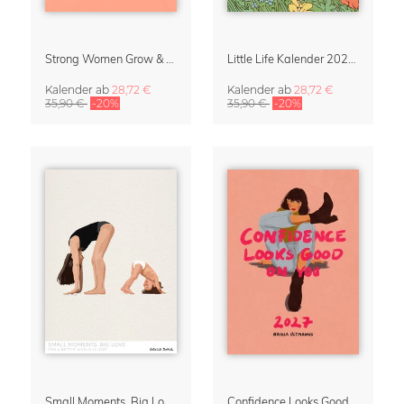
Strong Women Grow & Bloom Kalender 2027
Little Life Kalender 2027 von Simone Goder
Kalender
ab
28,72 €
Kalender
ab
28,72 €
35,90 €
-20%
35,90 €
-20%
Small Moments, Big Love – Mutterschaftskalender von Giselle Dekel
Confidence Looks Good On You Kalender 2027