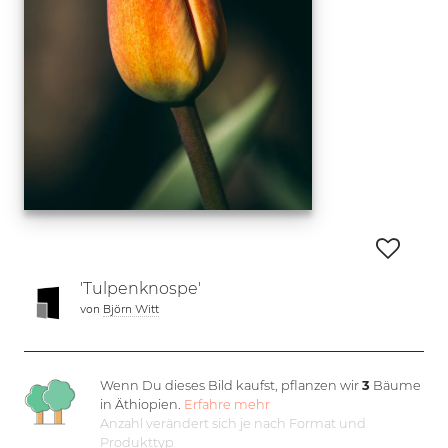
'Tulpenknospe'
von
Björn Witt
Wenn Du dieses Bild kaufst, pflanzen wir
3
Bäume
in Äthiopien.
Erfahre mehr
Anzahl verändert sich je nach Format und
Produkttyp