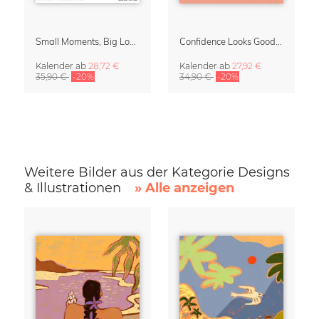
Small Moments, Big Love – Mutterschaftskalender von Giselle Dekel
Confidence Looks Good On You Kalender 2027
Kalender
ab
28,72 €
Kalender
ab
27,92 €
35,90 €
-20%
34,90 €
-20%
Weitere Bilder aus der Kategorie Designs
& Illustrationen
» Alle anzeigen