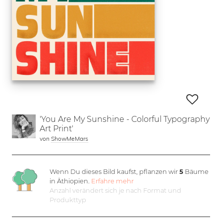
'You Are My Sunshine - Colorful Typography
Art Print'
von
ShowMeMars
Wenn Du dieses Bild kaufst, pflanzen wir
5
Bäume
in Äthiopien.
Erfahre mehr
Anzahl verändert sich je nach Format und
Produkttyp