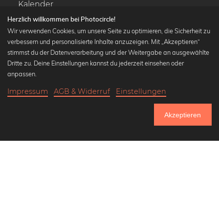
Kalender
Herzlich willkommen bei Photocircle!
Wir verwenden Cookies, um unsere Seite zu optimieren, die Sicherheit zu
verbessern und personalisierte Inhalte anzuzeigen. Mit „Akzeptieren“
stimmst du der Datenverarbeitung und der Weitergabe an ausgewählte
Beliebte Kollektionen
Dritte zu. Deine Einstellungen kannst du jederzeit einsehen oder
Wandbilder in schwarz-weiß
anpassen.
Bauhaus Bilder
Impressum
AGB & Widerruf
Einstellungen
Klassiker der Kunstgeschichte
18,90 €
-25%
In den Warenkorb
Abstrakte Kunst
14,17 €
Akzeptieren
Landschaftsbilder
Bis Donnerstag: 20% Rabatt auf alle Bilder
Lass uns Freunde werden