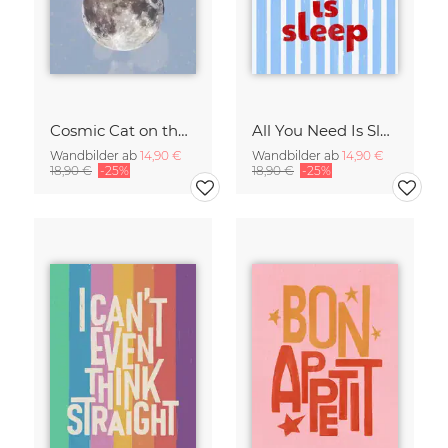
Cosmic Cat on the Moon - Surreal Space Collage Fine Art Print
All You Need Is Sleep Art Print - Retro Striped Bedroom Poster
Wandbilder ab
14,90 €
Wandbilder ab
14,90 €
18,90 €
-25%
18,90 €
-25%