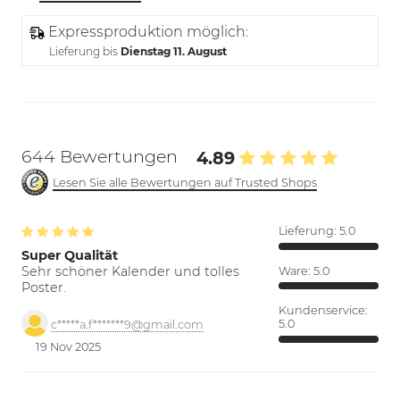
Expressproduktion möglich:
Lieferung bis
Dienstag 11. August
644 Bewertungen
4.89
Lesen Sie alle Bewertungen auf Trusted Shops
Lieferung:
5.0
Super Qualität
Sehr schöner Kalender und tolles
Ware:
5.0
Poster.
Kundenservice:
5.0
c*****a.f*******9@gmail.com
19 Nov 2025