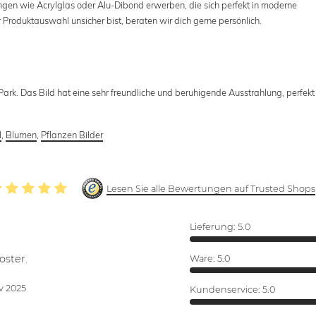
ngen wie Acrylglas oder Alu-Dibond erwerben, die sich perfekt in moderne
r Produktauswahl unsicher bist, beraten wir dich gerne persönlich.
ark. Das Bild hat eine sehr freundliche und beruhigende Ausstrahlung, perfekt
l
,
Blumen
,
Pflanzen Bilder
Lesen Sie alle Bewertungen auf Trusted Shops
Lieferung:
5.0
oster.
Ware:
5.0
v 2025
Kundenservice:
5.0