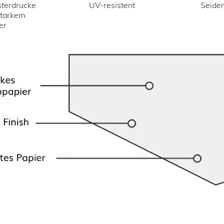
UV-resistent
terdrucke
Seiden
starkem
er