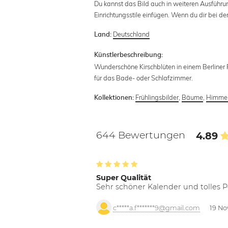
Du kannst das Bild auch in weiteren Ausführu
Einrichtungsstile einfügen. Wenn du dir bei de
Deutschland
Land:
Künstlerbeschreibung:
Wunderschöne Kirschblüten in einem Berliner P
für das Bade- oder Schlafzimmer.
Frühlingsbilder
,
Bäume
,
Himme
Kollektionen:
644 Bewertungen
4.89
Super Qualität
Sehr schöner Kalender und tolles P
c*****a.f*******9@gmail.com
19 No