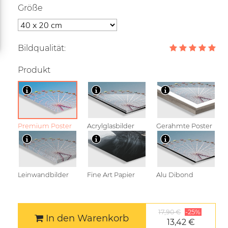
Größe
Bildqualität:
Produkt
Premium Poster
Acrylglasbilder
Gerahmte Poster
Leinwandbilder
Fine Art Papier
Alu Dibond
17,90 €
-25%
In den Warenkorb
13,42 €