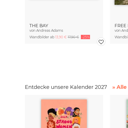
THE BAY
FREE 
von
Andreas Adams
von
And
Wandbilder ab
13,90 €
17,90 €
-25%
Wandbi
Entdecke unsere Kalender 2027
» All