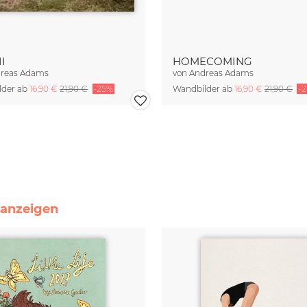
II
HOMECOMING
reas Adams
von
Andreas Adams
lder ab
16,90 €
21,90 €
-25%
Wandbilder ab
16,90 €
21,90 €
-
e anzeigen