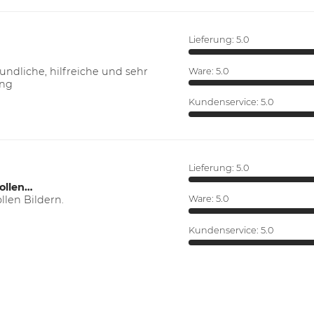
Lieferung:
5.0
ndliche, hilfreiche und sehr
Ware:
5.0
ung
Kundenservice:
5.0
Lieferung:
5.0
ollen…
len Bildern.
Ware:
5.0
Kundenservice:
5.0