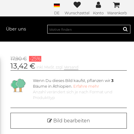
DE
Wunschzettel
Konto
Warenkorb
Über uns
17,90 €
-25%
13,42 €
inkl. MwSt. zzgl.
Versand
Wenn Du dieses Bild kaufst, pflanzen wir
3
Bäume in Äthiopien.
Erfahre mehr
Anzahl verändert sich je nach Format und
Produkttyp
Bild bearbeiten