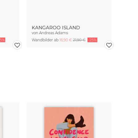
KANGAROO ISLAND
von
Andreas Adams
25%
Wandbilder ab
16,90 €
21,90 €
-25%