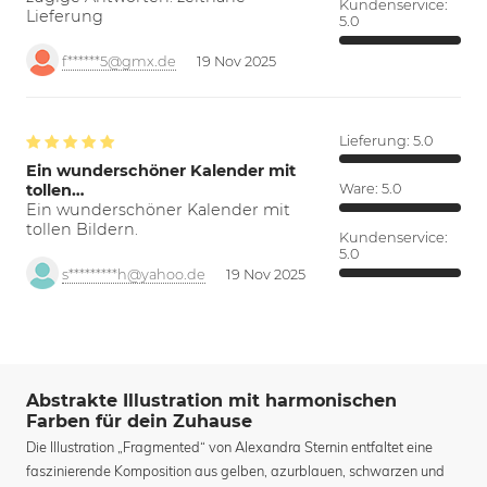
Kundenservice:
Lieferung
5.0
f******5@gmx.de
19 Nov 2025
Lieferung:
5.0
Ein wunderschöner Kalender mit
tollen…
Ware:
5.0
Ein wunderschöner Kalender mit
tollen Bildern.
Kundenservice:
5.0
s*********h@yahoo.de
19 Nov 2025
Abstrakte Illustration mit harmonischen
Farben für dein Zuhause
Die Illustration „Fragmented“ von Alexandra Sternin entfaltet eine
faszinierende Komposition aus gelben, azurblauen, schwarzen und