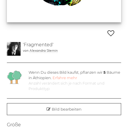
'Fragmented'
von
Alexandra Sternin
Wenn Du dieses Bild kaufst, pflanzen wir
5
Bäume
in Äthiopien.
Erfahre mehr
Anzahl verändert sich je nach Format und
Produkttyp
Bild bearbeiten
Größe