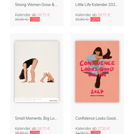
Strong Women Grow & Bloom Kalender 2027
Little Life Kalender 2027 von Simone Goder
Kalender
ab
28,72 €
Kalender
ab
28,72 €
35,90 €
-20%
35,90 €
-20%
Small Moments, Big Love – Mutterschaftskalender von Giselle Dekel
Confidence Looks Good On You Kalender 2027
Kalender
ab
28,72 €
Kalender
ab
27,92 €
35,90 €
-20%
34,90 €
-20%