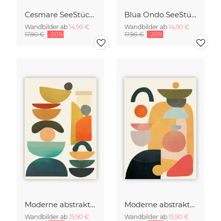
Cesmare SeeStück No.09
Blua Ondo SeeStück No.14
Wandbilder ab
14,90 €
Wandbilder ab
14,90 €
17,90 €
-20%
17,90 €
-20%
Moderne abstrakte Kunst
Moderne abstrakte Kunst
Wandbilder ab
15,90 €
Wandbilder ab
15,90 €