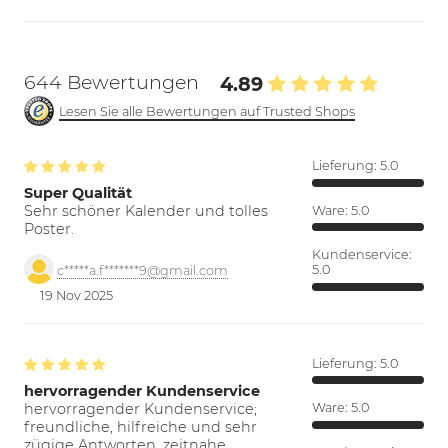
644 Bewertungen
4.89
Lesen Sie alle Bewertungen auf Trusted Shops
Lieferung:
5.0
Super Qualität
Sehr schöner Kalender und tolles
Ware:
5.0
Poster.
Kundenservice:
5.0
c*****a.f*******9@gmail.com
19 Nov 2025
Lieferung:
5.0
hervorragender Kundenservice
hervorragender Kundenservice;
Ware:
5.0
freundliche, hilfreiche und sehr
zügige Antworten. zeitnahe