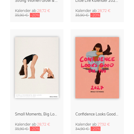
Strong Women Grow & Bloom Kalender 2027
Little Life Kalender 2027 von Simone Goder
Kalender
ab
28,72 €
Kalender
ab
28,72 €
35,90 €
-20%
35,90 €
-20%
Small Moments, Big Love – Mutterschaftskalender von Giselle Dekel
Confidence Looks Good On You Kalender 2027
Kalender
ab
28,72 €
Kalender
ab
27,92 €
35,90 €
-20%
34,90 €
-20%