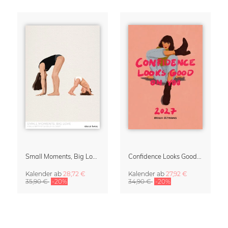
Small Moments, Big Love – Mutterschaftskalender von Giselle Dekel
Confidence Looks Good On You Kalender 2027
Kalender
ab
28,72 €
Kalender
ab
27,92 €
35,90 €
-20%
34,90 €
-20%