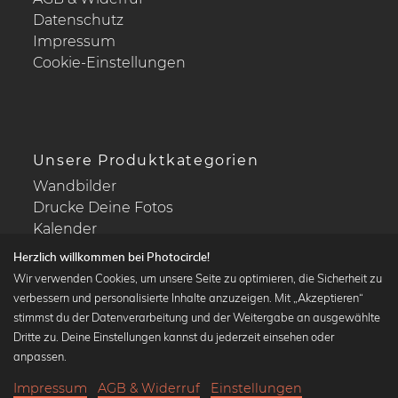
Datenschutz
Impressum
Cookie-Einstellungen
Unsere Produktkategorien
Wandbilder
Drucke Deine Fotos
Kalender
Herzlich willkommen bei Photocircle!
Wir verwenden Cookies, um unsere Seite zu optimieren, die Sicherheit zu
verbessern und personalisierte Inhalte anzuzeigen. Mit „Akzeptieren“
stimmst du der Datenverarbeitung und der Weitergabe an ausgewählte
Beliebte Kollektionen
Dritte zu. Deine Einstellungen kannst du jederzeit einsehen oder
Wandbilder in schwarz-weiß
anpassen.
Bauhaus Bilder
Impressum
AGB & Widerruf
Einstellungen
Klassiker der Kunstgeschichte