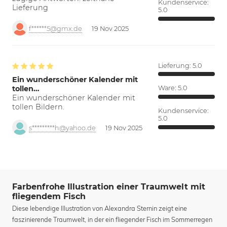
Kundenservice:
Lieferung
5.0
f******5@gmx.de
19 Nov 2025
Lieferung:
5.0
Ein wunderschöner Kalender mit
tollen…
Ware:
5.0
Ein wunderschöner Kalender mit
tollen Bildern.
Kundenservice:
5.0
s*********h@yahoo.de
19 Nov 2025
Farbenfrohe Illustration einer Traumwelt mit
fliegendem Fisch
Diese lebendige Illustration von Alexandra Sternin zeigt eine
faszinierende Traumwelt, in der ein fliegender Fisch im Sommerregen