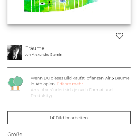
'Träume'
von
Alexandra Sternin
Wenn Du dieses Bild kaufst, pflanzen wir
5
Bäume
in Äthiopien.
Erfahre mehr
Anzahl verändert sich je nach Format und
Produkttyp
Bild bearbeiten
Größe