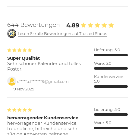
644 Bewertungen
4.89
Lesen Sie alle Bewertungen auf Trusted Shops
Lieferung:
5.0
Super Qualität
Sehr schöner Kalender und tolles
Ware:
5.0
Poster.
Kundenservice:
5.0
c*****a.f*******9@gmail.com
19 Nov 2025
Lieferung:
5.0
hervorragender Kundenservice
hervorragender Kundenservice;
Ware:
5.0
freundliche, hilfreiche und sehr
zügige Antworten. zeitnahe