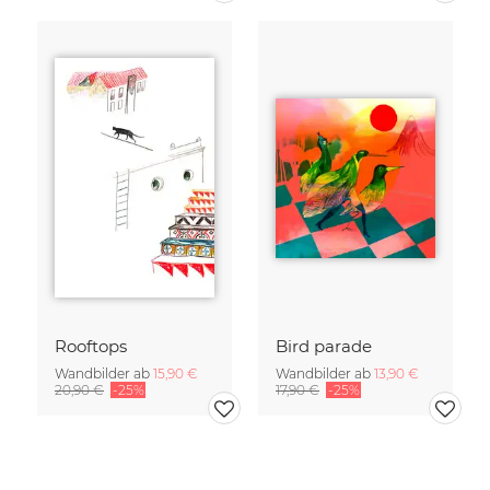
Rooftops
Bird parade
Wandbilder ab
15,90 €
Wandbilder ab
13,90 €
20,90 €
-25%
17,90 €
-25%