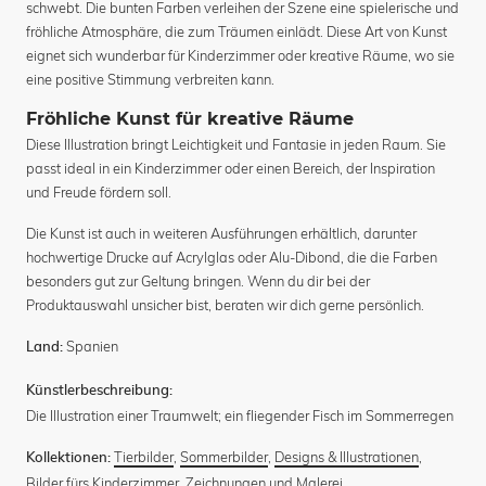
schwebt. Die bunten Farben verleihen der Szene eine spielerische und
fröhliche Atmosphäre, die zum Träumen einlädt. Diese Art von Kunst
eignet sich wunderbar für Kinderzimmer oder kreative Räume, wo sie
eine positive Stimmung verbreiten kann.
Fröhliche Kunst für kreative Räume
Diese Illustration bringt Leichtigkeit und Fantasie in jeden Raum. Sie
passt ideal in ein Kinderzimmer oder einen Bereich, der Inspiration
und Freude fördern soll.
Die Kunst ist auch in weiteren Ausführungen erhältlich, darunter
hochwertige Drucke auf Acrylglas oder Alu-Dibond, die die Farben
besonders gut zur Geltung bringen. Wenn du dir bei der
Produktauswahl unsicher bist, beraten wir dich gerne persönlich.
Spanien
Land:
Künstlerbeschreibung:
Die Illustration einer Traumwelt; ein fliegender Fisch im Sommerregen
Tierbilder
,
Sommerbilder
,
Designs & Illustrationen
,
Kollektionen:
Bilder fürs Kinderzimmer
,
Zeichnungen und Malerei