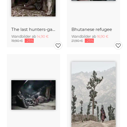
The last hunters-gatherers of the Himalayas
Bhutanese refugee
Wandbilder ab
14,90 €
Wandbilder ab
16,90 €
19,90 €
-25%
21,90 €
-25%