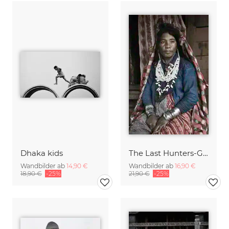
Dhaka kids
The Last Hunters-Gatherers of the Himalayas
Wandbilder ab
14,90 €
Wandbilder ab
16,90 €
18,90 €
-25%
21,90 €
-25%