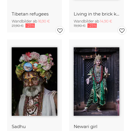
Tibetan refugees
Living in the brick kilns
Wandbilder ab
16,90 €
Wandbilder ab
14,90 €
21,90 €
-25%
19,90 €
-25%
Sadhu
Newari girl