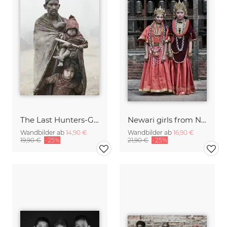
The Last Hunters-Gatherers of the Himalayas
Newari girls from Nepal
Wandbilder ab
14,90 €
Wandbilder ab
16,90 €
19,90 €
-25%
21,90 €
-25%