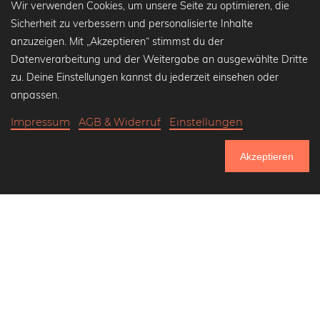
Wir verwenden Cookies, um unsere Seite zu optimieren, die
Sicherheit zu verbessern und personalisierte Inhalte
anzuzeigen. Mit „Akzeptieren“ stimmst du der
Datenverarbeitung und der Weitergabe an ausgewählte Dritte
Beliebte Kollektionen
zu. Deine Einstellungen kannst du jederzeit einsehen oder
Wandbilder in schwarz-weiß
anpassen.
Bauhaus Bilder
Impressum
AGB & Widerruf
Einstellungen
Klassiker der Kunstgeschichte
Abstrakte Kunst
Akzeptieren
Landschaftsbilder
750.889
Lass uns Freunde werden