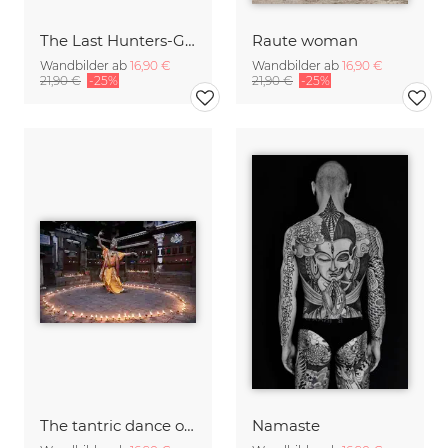
The Last Hunters-Gatherers of the Himalayas
Raute woman
Wandbilder ab
16,90 €
Wandbilder ab
16,90 €
21,90 €
-25%
21,90 €
-25%
The tantric dance of Charya, Nepal
Namaste