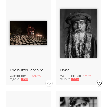
The butter lamp room
Baba
Wandbilder ab
16,90 €
Wandbilder ab
14,90 €
21,90 €
-25%
19,90 €
-25%