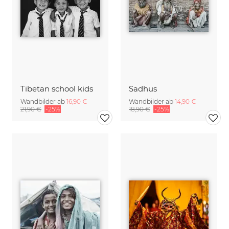
Tibetan school kids
Sadhus
Wandbilder ab
16,90 €
Wandbilder ab
14,90 €
21,90 €
-25%
18,90 €
-25%