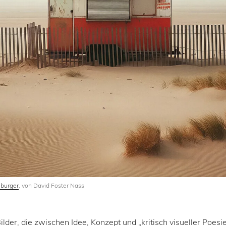
 burger
‚ von David Foster Nass
lder, die zwischen Idee, Konzept und „kritisch visueller Poes