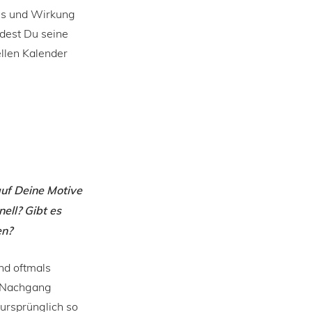
ess und Wirkung
dest Du seine
llen Kalender
uf Deine Motive
ell? Gibt es
en?
nd oftmals
im Nachgang
ursprünglich so