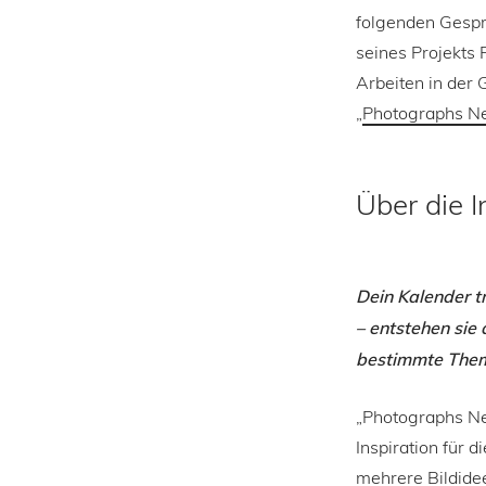
folgenden Gesprä
seines Projekts
Arbeiten in der 
„
Photographs N
Über die I
Dein Kalender t
– entstehen sie
bestimmte Theme
„Photographs Nev
Inspiration für 
mehrere Bildide