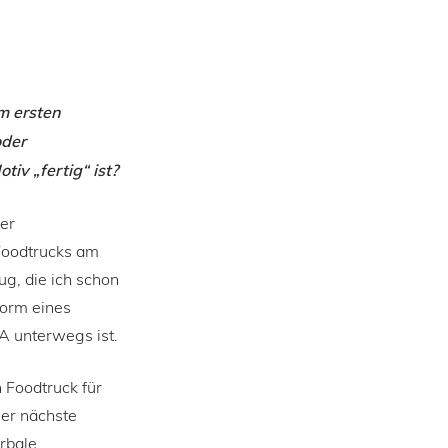
om ersten
oder
iv „fertig“ ist?
der
 Foodtrucks am
ug, die ich schon
Form eines
A unterwegs ist.
 Foodtruck für
er nächste
erbale