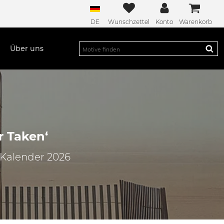
DE
Wunschzettel
Konto
Warenkorb
Über uns
r Taken‘
 Kalender 2026