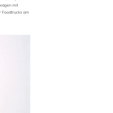
swagen mit
er Foodtrucks am