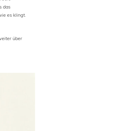
s das
ie es klingt.
weiter über
e