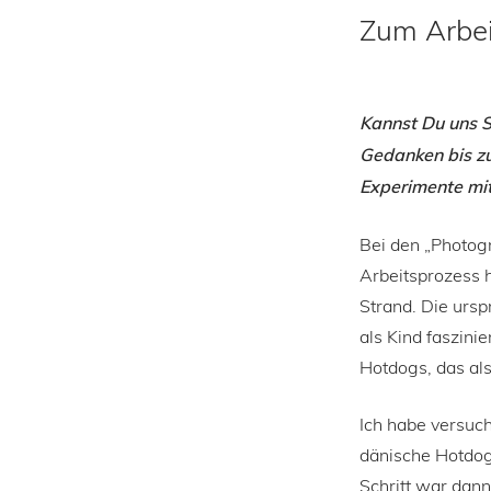
Zum Arbei
Kannst Du uns Sc
Gedanken bis zu
Experimente mit 
Bei den „Photogr
Arbeitsprozess h
Strand. Die ursp
als Kind faszini
Hotdogs, das al
Ich habe versuch
dänische Hotdog
Schritt war dann