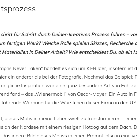
tsprozess
hritt für Schritt durch Deinen kreativen Prozess führen – v
m fertigen Werk? Welche Rolle spielen Skizzen, Recherche 
Materialien in Deiner Arbeit? Wie entscheidest Du, ob ein Mot
aphs Never Taken“ handelt es sich um KI-Bilder, insofern ist 
ier ein anderer als bei der Fotografie. Nochmal das Beispiel:
rüngliche Inspiration war eine ganz besondere Art von Fahrze
erend fand – das „Wienermobil“ von Oscar-Mayer. Ein Auto in 
s fahrende Werbung für die Würstchen dieser Firma in den US
t, dieses Motiv in meine Lebenswelt zu transformieren – einen
s an der Nordsee mit einem riesigen Hotdog auf dem Dach. D
, das innere Bild dieses Motivs in einen Prompt, also in eine v