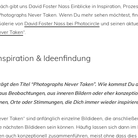
ch gibt uns David Foster Nass Einblicke in Inspiration, Proz
 Photographs Never Taken. Wenn Du mehr sehen möchtest, fin
Galerie von
David Foster Nass bei Photocircle
und seinen aktue
ever Taken
“.
nspiration & Ideenfindung
rägt den Titel “Photographs Never Taken”. Wie kommst Du a
 aus Beobachtungen, aus inneren Bildern oder eher konzeption
n, Orte oder Stimmungen, die Dich immer wieder inspirier
er Taken“ sind anfänglich einzelne Bildideen, die anschließe
die nächsten Bildideen sein können. Häufig lassen sich dann 
en auch konzeptionell zusammenführen, meist ohne dass dies 