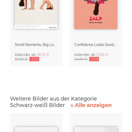
Small Moments, Big Love – Mutterschaftskalender von Giselle Dekel
Confidence Looks Good On You Kalender 2027
Kalender
ab
28,72 €
Kalender
ab
27,92 €
35,90 €
-20%
34,90 €
-20%
Weitere Bilder aus der Kategorie
Schwarz-weiß Bilder
» Alle anzeigen