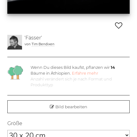
'Fässer'
von
Tim Bendixen
Wenn Du dieses Bild kaufst, pflanzen wir
14
Bäume in Äthiopien.
Erfahre mehr
Anzahl verändert sich je nach Format und
Produkttyp
Bild bearbeiten
Größe