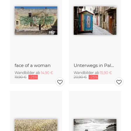
face of a woman
Unterwegs in Palermo
Wandbilder ab
14,90 €
Wandbilder ab
15,90 €
19,90 €
-25%
20,90 €
-25%