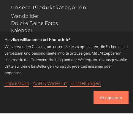
Unsere Produktkategorien
Wandbilder
Drucke Deine Fotos
Kalender
Herzlich willkommen bei Photocircle!
Wir verwenden Cookies, um unsere Seite zu optimieren, die Sicherheit zu
verbessern und personalisierte Inhalte anzuzeigen. Mit „Akzeptieren“
stimmst du der Datenverarbeitung und der Weitergabe an ausgewählte
Beliebte Kollektionen
Dritte zu. Deine Einstellungen kannst du jederzeit einsehen oder
Wandbilder in schwarz-weiß
anpassen.
Bauhaus Bilder
Impressum
AGB & Widerruf
Einstellungen
Klassiker der Kunstgeschichte
20,90 €
-25%
In den Warenkorb
Abstrakte Kunst
15,67 €
Akzeptieren
Landschaftsbilder
Bis Donnerstag: 20% Rabatt auf alle Bilder
Lass uns Freunde werden