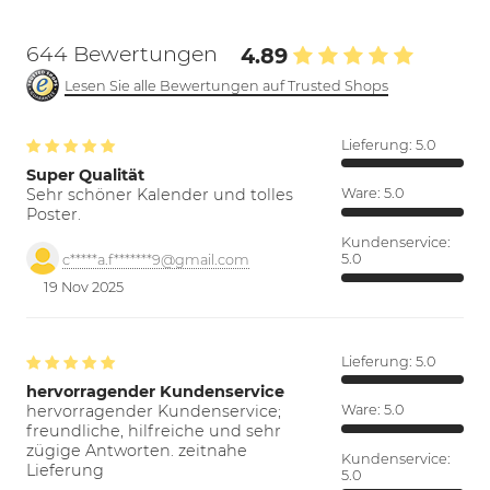
644 Bewertungen
4.89
Lesen Sie alle Bewertungen auf Trusted Shops
Lieferung:
5.0
Super Qualität
Sehr schöner Kalender und tolles
Ware:
5.0
Poster.
Kundenservice:
5.0
c*****a.f*******9@gmail.com
19 Nov 2025
Lieferung:
5.0
hervorragender Kundenservice
hervorragender Kundenservice;
Ware:
5.0
freundliche, hilfreiche und sehr
zügige Antworten. zeitnahe
Kundenservice:
Lieferung
5.0