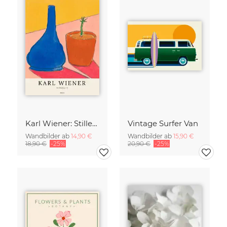
Karl Wiener: Stilleben II
Vintage Surfer Van
Wandbilder ab
14,90 €
Wandbilder ab
15,90 €
18,90 €
-25%
20,90 €
-25%