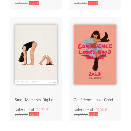
35,90 €
-20%
35,90 €
-20%
Small Moments, Big Love – Mutterschaftskalender von Giselle Dekel
Confidence Looks Good On You Kalender 2027
Kalender
ab
28,72 €
Kalender
ab
27,92 €
35,90 €
-20%
34,90 €
-20%