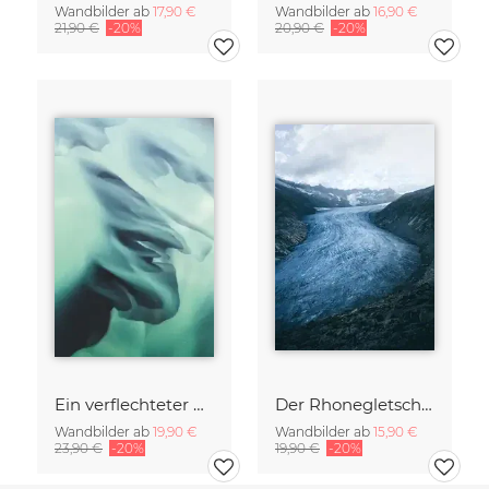
Wandbilder ab
17,90 €
Wandbilder ab
16,90 €
21,90 €
-20%
20,90 €
-20%
Ein verflechteter Gletscherfluss in Island 2
Der Rhonegletscher
Wandbilder ab
19,90 €
Wandbilder ab
15,90 €
23,90 €
-20%
19,90 €
-20%