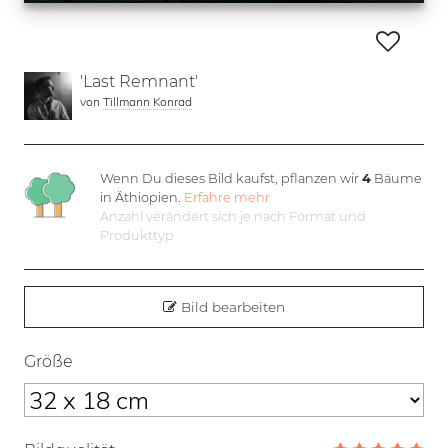
'Last Remnant'
von
Tillmann Konrad
Wenn Du dieses Bild kaufst, pflanzen wir
4
Bäume
in Äthiopien.
Erfahre mehr
Anzahl verändert sich je nach Format und
Produkttyp
Bild bearbeiten
Größe