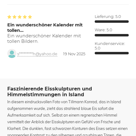
Lieferung:
5.0
Ein wunderschöner Kalender mit
tollen…
Ware:
5.0
Ein wunderschöner Kalender mit
tollen Bildern.
Kundenservice:
5.0
s*********h@yahoo.de
19 Nov 2025
Faszinierende Eisskulpturen und
Himmelstimmungen in Island
In diesem eindrucksvollen Foto von Tillmann Konrad, das in Island
aufgenommen wurde, zieht das strahlend blaue Eis sofort die
Aufmerksamkeit auf sich. Selbst an einem regnerischen Himmel
vermittelt der Anblick der Eisskulpturen ein Gefühl von Frische und
Klarheit. Die dunklen, fast schwarzen Konturen des Eises setzen einen
spannenden Kontrast zu den silbernen und azurblauen Tönen, die