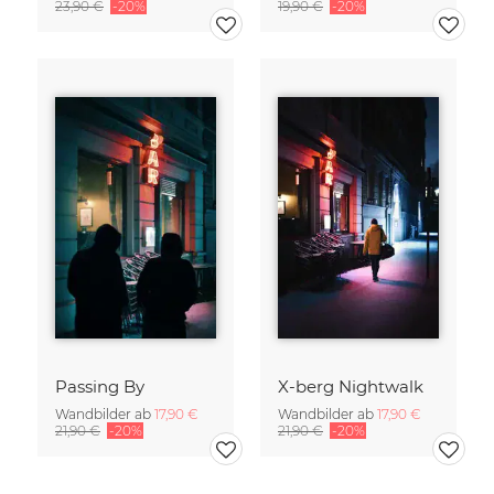
23,90 €
-20%
19,90 €
-20%
Passing By
X-berg Nightwalk
Wandbilder ab
17,90 €
Wandbilder ab
17,90 €
21,90 €
-20%
21,90 €
-20%