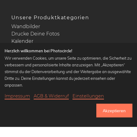
Unsere Produktkategorien
Wandbilder
Drucke Deine Fotos
Kalender
Herzlich willkommen bei Photocircle!
Wir verwenden Cookies, um unsere Seite zu optimieren, die Sicherheit zu
verbessern und personalisierte Inhalte anzuzeigen. Mit „Akzeptieren“
stimmst du der Datenverarbeitung und der Weitergabe an ausgewählte
Beliebte Kollektionen
Dritte zu. Deine Einstellungen kannst du jederzeit einsehen oder
Wandbilder in schwarz-weiß
anpassen.
Bauhaus Bilder
Impressum
AGB & Widerruf
Einstellungen
Klassiker der Kunstgeschichte
20,90 €
-20%
In den Warenkorb
Abstrakte Kunst
16,72 €
Akzeptieren
Landschaftsbilder
Bis Donnerstag: 20% Rabatt auf alle Bilder