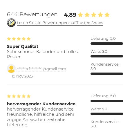
644 Bewertungen
4.89
Lesen Sie alle Bewertungen auf Trusted Shops
Lieferung:
5.0
Super Qualität
Sehr schöner Kalender und tolles
Ware:
5.0
Poster.
Kundenservice:
5.0
c*****a.f*******9@gmail.com
19 Nov 2025
Lieferung:
5.0
hervorragender Kundenservice
hervorragender Kundenservice;
Ware:
5.0
freundliche, hilfreiche und sehr
zügige Antworten. zeitnahe
Kundenservice:
Lieferung
5.0