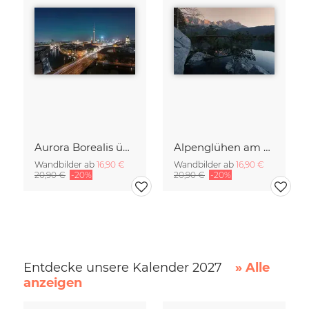
Aurora Borealis über der Hauptstadt Berlin
Alpenglühen am Eibsee bei Sonnenuntergang
Wandbilder ab
16,90 €
Wandbilder ab
16,90 €
20,90 €
-20%
20,90 €
-20%
Entdecke unsere Kalender 2027
» Alle
anzeigen