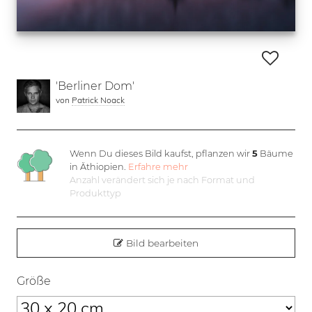
'Berliner Dom'
von
Patrick Noack
Wenn Du dieses Bild kaufst, pflanzen wir
5
Bäume
in Äthiopien.
Erfahre mehr
Anzahl verändert sich je nach Format und
Produkttyp
Bild bearbeiten
Größe