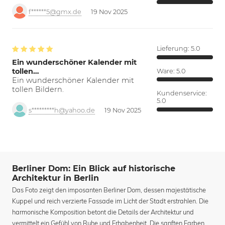
f******5@gmx.de
19 Nov 2025
Lieferung:
5.0
Ein wunderschöner Kalender mit
tollen…
Ware:
5.0
Ein wunderschöner Kalender mit
tollen Bildern.
Kundenservice:
5.0
s*********h@yahoo.de
19 Nov 2025
Berliner Dom: Ein Blick auf historische
Architektur in Berlin
Das Foto zeigt den imposanten Berliner Dom, dessen majestätische
Kuppel und reich verzierte Fassade im Licht der Stadt erstrahlen. Die
harmonische Komposition betont die Details der Architektur und
vermittelt ein Gefühl von Ruhe und Erhabenheit. Die sanften Farben