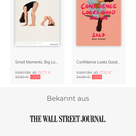
Small Moments, Big Love – Mutterschaftskalender von Giselle Dekel
Confidence Looks Good On You Kalender 2027
Kalender
ab
28,72 €
Kalender
ab
27,92 €
35,90 €
-20%
34,90 €
-20%
Bekannt aus