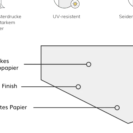
UV-resistent
terdrucke
Seiden
starkem
er