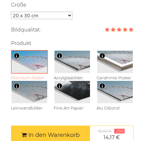
Größe
Bildqualität:
Produkt
Premium Poster
Acrylglasbilder
Gerahmte Poster
Leinwandbilder
Fine Art Papier
Alu Dibond
18,90 €
-25%
In den Warenkorb
14,17 €