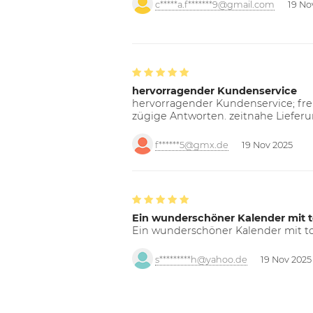
c*****a.f*******9@gmail.com
19 No
hervorragender Kundenservice
hervorragender Kundenservice; freu
zügige Antworten. zeitnahe Liefer
f******5@gmx.de
19 Nov 2025
Ein wunderschöner Kalender mit t
Ein wunderschöner Kalender mit tol
s*********h@yahoo.de
19 Nov 2025