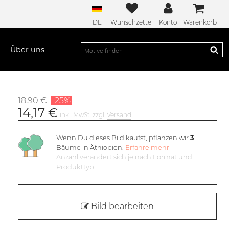
DE
Wunschzettel
Konto
Warenkorb
Über uns
18,90 €
-25%
14,17 €
inkl. MwSt. zzgl.
Versand
Wenn Du dieses Bild kaufst, pflanzen wir
3
Bäume in Äthiopien.
Erfahre mehr
Anzahl verändert sich je nach Format und
Produkttyp
Bild bearbeiten