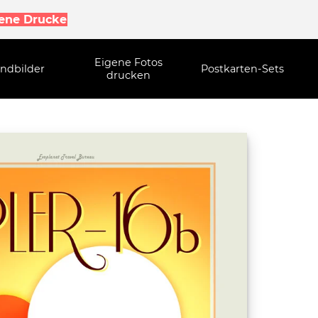
gene Drucke
Eigene Fotos
ndbilder
Postkarten-Sets
drucken