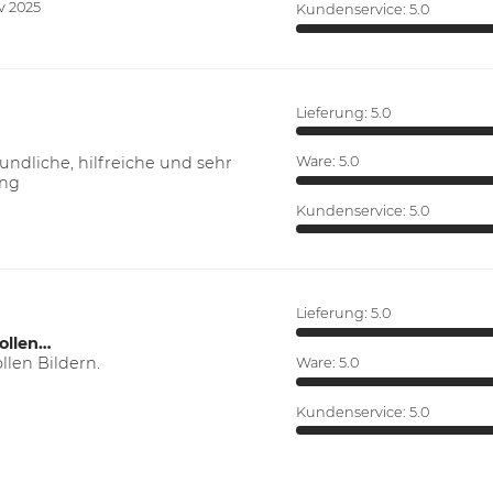
v 2025
Kundenservice:
5.0
Lieferung:
5.0
ndliche, hilfreiche und sehr
Ware:
5.0
ung
Kundenservice:
5.0
Lieferung:
5.0
ollen…
len Bildern.
Ware:
5.0
Kundenservice:
5.0