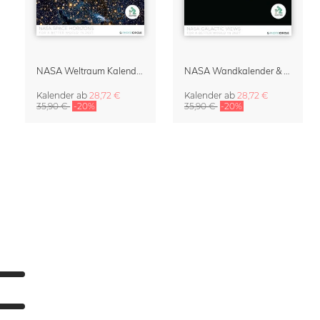
NASA Weltraum Kalender & Planer 2027
NASA Wandkalender & Terminplaner 2027 – Galactic Views
Kalender
ab
28,72 €
Kalender
ab
28,72 €
35,90 €
-20%
35,90 €
-20%