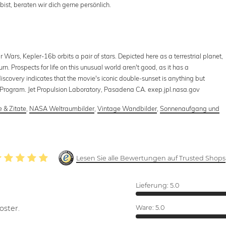
ist, beraten wir dich gerne persönlich.
 Wars, Kepler-16b orbits a pair of stars. Depicted here as a terrestrial planet,
n. Prospects for life on this unusual world aren't good, as it has a
 discovery indicates that the movie's iconic double-sunset is anything but
n Program. Jet Propulsion Laboratory, Pasadena CA. exep.jpl.nasa.gov
 & Zitate
,
NASA Weltraumbilder
,
Vintage Wandbilder
,
Sonnenaufgang und
Lesen Sie alle Bewertungen auf Trusted Shops
Lieferung:
5.0
oster.
Ware:
5.0