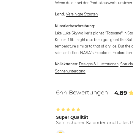
Wenn du dir bei der Produktauswahl unsicher b
Vereinigte Staaten
Land:
Künstlerbeschreibung:
Like Luke Skywalker's planet "Tatooine" in Star
Kepler-16b might also be a gas giant like Satur
temperature similar to that of dry ice. But the
science fiction. NASA's Exoplanet Exploratio
Designs & Illustrationen
,
Sprüche
Kollektionen:
Sonnenuntergang
644 Bewertungen
4.89
Super Qualität
Sehr schöner Kalender und tolles P