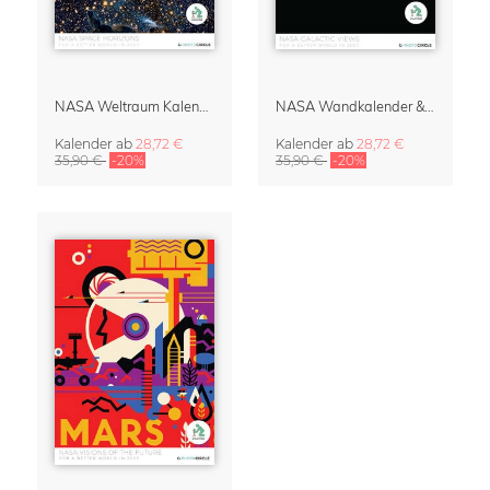
NASA Weltraum Kalender & Planer 2027
NASA Wandkalender & Terminplaner 2027 – Galactic Views
Kalender
ab
28,72 €
Kalender
ab
28,72 €
35,90 €
-20%
35,90 €
-20%