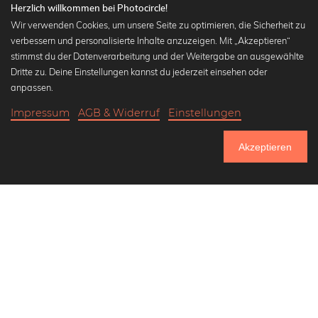
Herzlich willkommen bei Photocircle!
Wir verwenden Cookies, um unsere Seite zu optimieren, die Sicherheit zu
verbessern und personalisierte Inhalte anzuzeigen. Mit „Akzeptieren“
stimmst du der Datenverarbeitung und der Weitergabe an ausgewählte
Beliebte Kollektionen
Dritte zu. Deine Einstellungen kannst du jederzeit einsehen oder
Wandbilder in schwarz-weiß
anpassen.
Bauhaus Bilder
Impressum
AGB & Widerruf
Einstellungen
Klassiker der Kunstgeschichte
20,90 €
-25%
In den Warenkorb
Abstrakte Kunst
15,67 €
Akzeptieren
Landschaftsbilder
Bis Donnerstag: 20% Rabatt auf alle Bilder
Lass uns Freunde werden