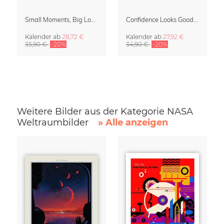
Small Moments, Big Love – Mutterschaftskalender von Giselle Dekel
Confidence Looks Good On You Kalender 2027
Kalender
ab
28,72 €
Kalender
ab
27,92 €
35,90 €
-20%
34,90 €
-20%
Weitere Bilder aus der Kategorie NASA
Weltraumbilder
» Alle anzeigen