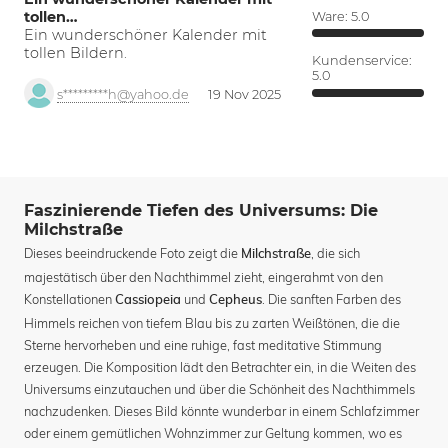
tollen…
Ware:
5.0
Ein wunderschöner Kalender mit
tollen Bildern.
Kundenservice:
5.0
s*********h@yahoo.de
19 Nov 2025
Faszinierende Tiefen des Universums: Die
Milchstraße
Dieses beeindruckende Foto zeigt die
, die sich
Milchstraße
majestätisch über den Nachthimmel zieht, eingerahmt von den
Konstellationen
und
. Die sanften Farben des
Cassiopeia
Cepheus
Himmels reichen von tiefem Blau bis zu zarten Weißtönen, die die
Sterne hervorheben und eine ruhige, fast meditative Stimmung
erzeugen. Die Komposition lädt den Betrachter ein, in die Weiten des
Universums einzutauchen und über die Schönheit des Nachthimmels
nachzudenken. Dieses Bild könnte wunderbar in einem Schlafzimmer
oder einem gemütlichen Wohnzimmer zur Geltung kommen, wo es