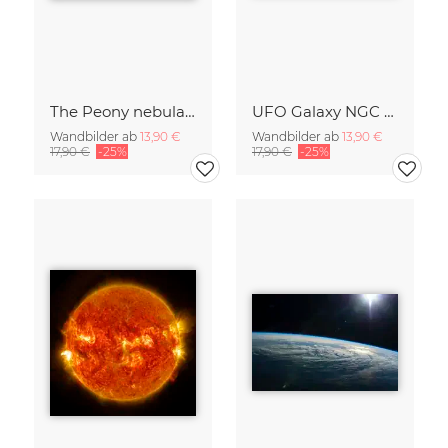
The Peony nebula star
UFO Galaxy NGC 2683
Wandbilder ab
13,90 €
Wandbilder ab
13,90 €
17,90 €
-25%
17,90 €
-25%