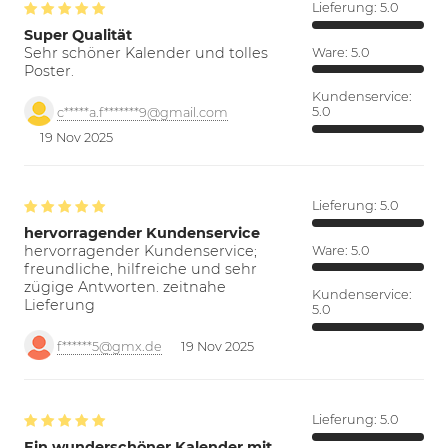
Lieferung:
5.0
Super Qualität
Sehr schöner Kalender und tolles
Ware:
5.0
Poster.
Kundenservice:
5.0
c*****a.f*******9@gmail.com
19 Nov 2025
Lieferung:
5.0
hervorragender Kundenservice
hervorragender Kundenservice;
Ware:
5.0
freundliche, hilfreiche und sehr
zügige Antworten. zeitnahe
Kundenservice:
Lieferung
5.0
f******5@gmx.de
19 Nov 2025
Lieferung:
5.0
Ein wunderschöner Kalender mit