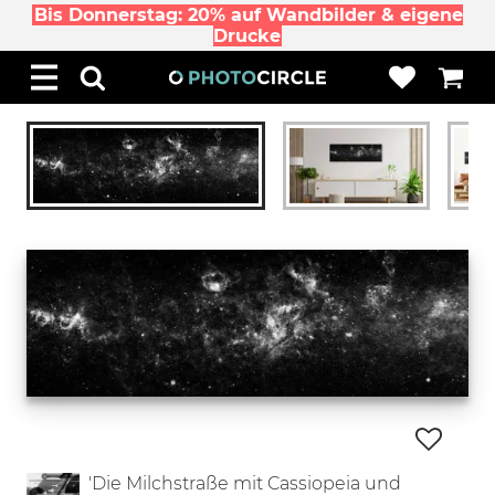
Bis Donnerstag: 20% auf Wandbilder & eigene
Drucke
'Die Milchstraße mit Cassiopeia und