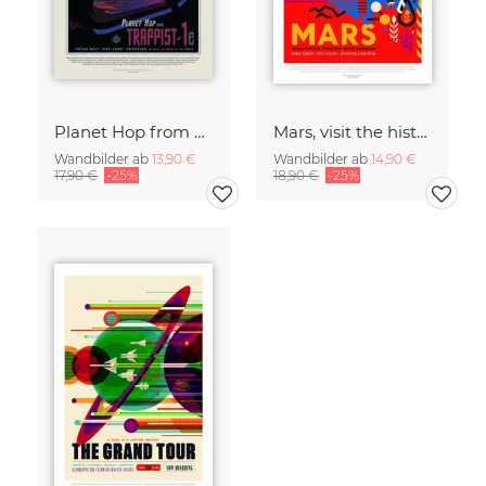
Planet Hop from Trappist-1e, Best Hab Zone Vacation
Mars, visit the historic sites
Wandbilder ab
13,90 €
Wandbilder ab
14,90 €
17,90 €
-25%
18,90 €
-25%