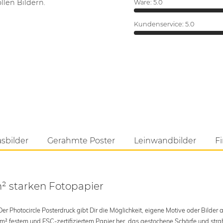
len Bildern.
Ware:
5.0
Kundenservice:
5.0
asbilder
Gerahmte Poster
Leinwandbilder
Fi
m² starken Fotopapier
 Photocircle Posterdruck gibt Dir die Möglichkeit, eigene Motive oder Bilder au
 m² festem und FSC-zertifiziertem Papier her, das gestochene Schärfe und str