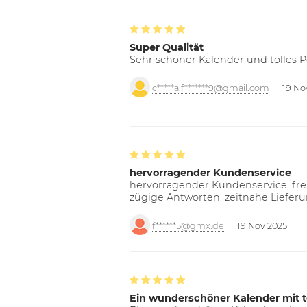
Super Qualität
Sehr schöner Kalender und tolles P
c*****a.f*******9@gmail.com
19 No
hervorragender Kundenservice
hervorragender Kundenservice; freu
zügige Antworten. zeitnahe Liefer
f******5@gmx.de
19 Nov 2025
Ein wunderschöner Kalender mit t