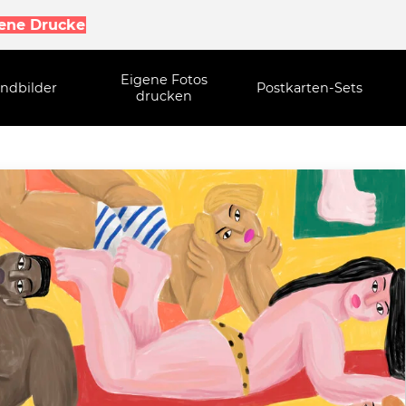
gene Drucke
Eigene Fotos
ndbilder
Postkarten-Sets
drucken