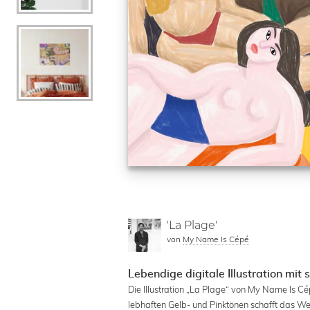
'La Plage'
von
My Name Is Cépé
Lebendige digitale Illustration mit
Die Illustration „La Plage“ von My Name Is C
lebhaften Gelb- und Pinktönen schafft das We