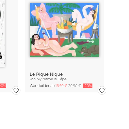
Le Pique Nique
von
My Name Is Cépé
20%
Wandbilder ab
16,90 €
20,90 €
-20%