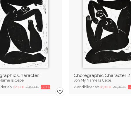
graphic Character 1
Choregraphic Character 2
Name Is Cépé
von
My Name Is Cépé
lder ab
16,90 €
20,90 €
-20%
Wandbilder ab
16,90 €
20,90 €
-