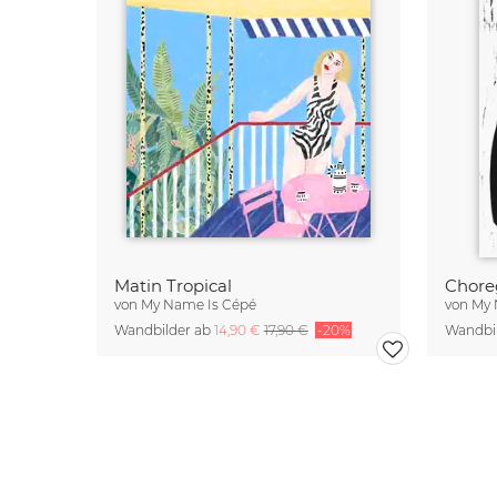
Matin Tropical
Chore
von
My Name Is Cépé
von
My 
Wandbilder ab
14,90 €
17,90 €
-20%
Wandbi