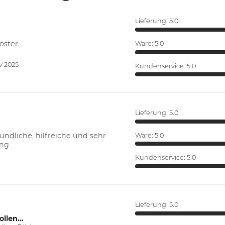
Lieferung:
5.0
oster.
Ware:
5.0
v 2025
Kundenservice:
5.0
Lieferung:
5.0
ndliche, hilfreiche und sehr
Ware:
5.0
ung
Kundenservice:
5.0
Lieferung:
5.0
ollen…