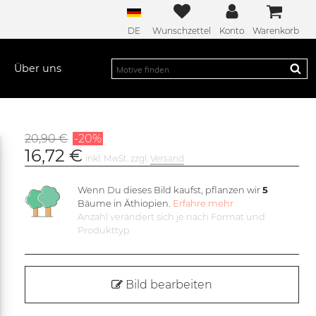
DE
Wunschzettel
Konto
Warenkorb
Über uns
20,90 €
-20%
16,72 €
inkl. MwSt. zzgl.
Versand
Wenn Du dieses Bild kaufst, pflanzen wir
5
Bäume in Äthiopien.
Erfahre mehr
Anzahl verändert sich je nach Format und
Produkttyp
Bild bearbeiten