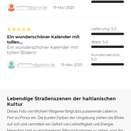
f******5@gmx.de
19 Nov 2025
Lieferung:
5.0
Ein wunderschöner Kalender mit
tollen…
Ware:
5.0
Ein wunderschöner Kalender mit
tollen Bildern.
Kundenservice:
5.0
s*********h@yahoo.de
19 Nov 2025
Lebendige Straßenszenen der haitianischen
Kultur
Dieses Foto von Michael Wagener fängt das pulsierende Leben in
Port au Prince ein. Die bunten Farben der Umgebung ziehen die Blicke
auf sich und vermitteln ein Gefühl von Lebhaftigkeit und Energie.
Menschen sind in verschiedenen Alltagssituationen zu sehen, was die