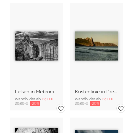
Felsen in Meteora
Küstenlinie in Prembrokeshire, Wales
Wandbilder ab
16,90 €
Wandbilder ab
16,90 €
20,90 €
-20%
20,90 €
-20%