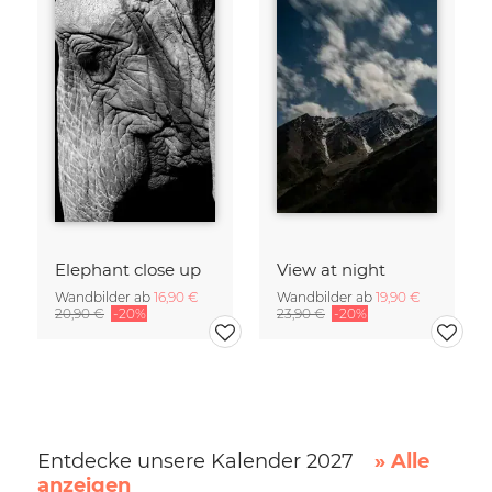
Elephant close up
View at night
Wandbilder ab
16,90 €
Wandbilder ab
19,90 €
20,90 €
-20%
23,90 €
-20%
Entdecke unsere Kalender 2027
» Alle
anzeigen