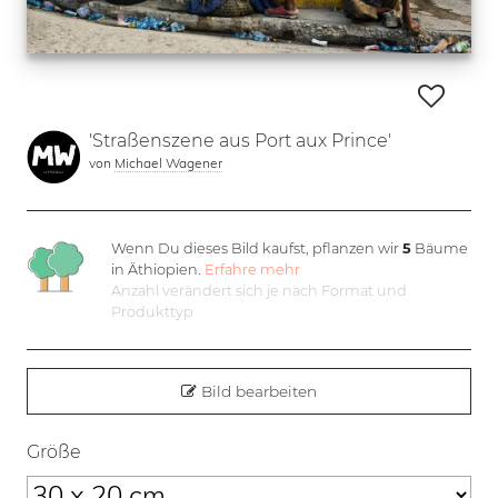
'Straßenszene aus Port aux Prince'
von
Michael Wagener
Wenn Du dieses Bild kaufst, pflanzen wir
5
Bäume
in Äthiopien.
Erfahre mehr
Anzahl verändert sich je nach Format und
Produkttyp
Bild bearbeiten
Größe