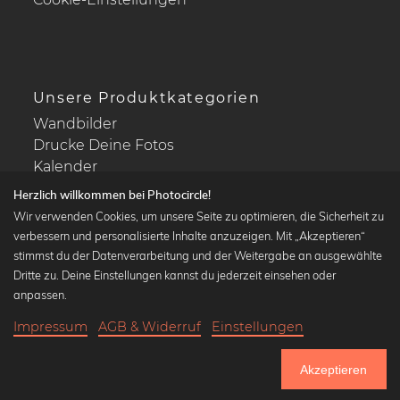
Unsere Produktkategorien
Wandbilder
Drucke Deine Fotos
Kalender
Herzlich willkommen bei Photocircle!
Wir verwenden Cookies, um unsere Seite zu optimieren, die Sicherheit zu
verbessern und personalisierte Inhalte anzuzeigen. Mit „Akzeptieren“
stimmst du der Datenverarbeitung und der Weitergabe an ausgewählte
Beliebte Kollektionen
Dritte zu. Deine Einstellungen kannst du jederzeit einsehen oder
Wandbilder in schwarz-weiß
anpassen.
Bauhaus Bilder
Impressum
AGB & Widerruf
Einstellungen
Klassiker der Kunstgeschichte
21,90 €
-20%
In den Warenkorb
Abstrakte Kunst
17,52 €
Akzeptieren
Landschaftsbilder
Bis Donnerstag: 20% Rabatt auf alle Bilder