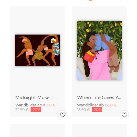
Midnight Muse: The Dance of Sisterhood
When Life Gives You Lemons
Wandbilder ab
18,90 €
Wandbilder ab
15,90 €
22,90 €
-20%
18,90 €
-20%