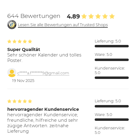
644 Bewertungen
4.89
Lesen Sie alle Bewertungen auf Trusted Shops
Lieferung:
5.0
Super Qualität
Sehr schöner Kalender und tolles
Ware:
5.0
Poster.
Kundenservice:
5.0
c*****a.f*******9@gmail.com
19 Nov 2025
Lieferung:
5.0
hervorragender Kundenservice
hervorragender Kundenservice;
Ware:
5.0
freundliche, hilfreiche und sehr
zügige Antworten. zeitnahe
Kundenservice:
Lieferung
5.0