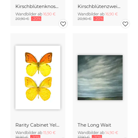
Kirschblütenknospen Doppelbelichtung
Kirschblütenzweig mit vielen Blüten
Wandbilder ab
16,90 €
Wandbilder ab
16,90 €
20,90 €
-20%
20,90 €
-20%
Rarity Cabinet Yellow Butterflies 2
The Long Wait
Wandbilder ab
15,90 €
Wandbilder ab
14,90 €
18,90 €
-20%
17,90 €
-20%