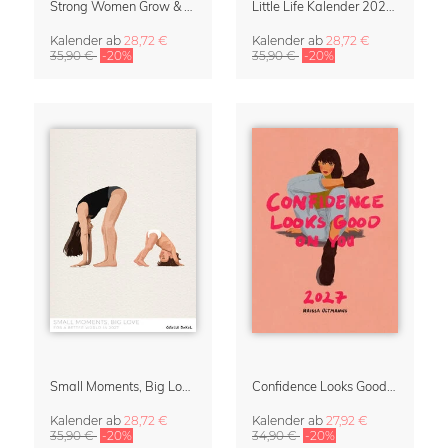
Strong Women Grow & Bloom Kalender 2027
Little Life Kalender 2027 von Simone Goder
Kalender
ab
28,72 €
Kalender
ab
28,72 €
35,90 €
-20%
35,90 €
-20%
Small Moments, Big Love – Mutterschaftskalender von Giselle Dekel
Confidence Looks Good On You Kalender 2027
Kalender
ab
28,72 €
Kalender
ab
27,92 €
35,90 €
-20%
34,90 €
-20%