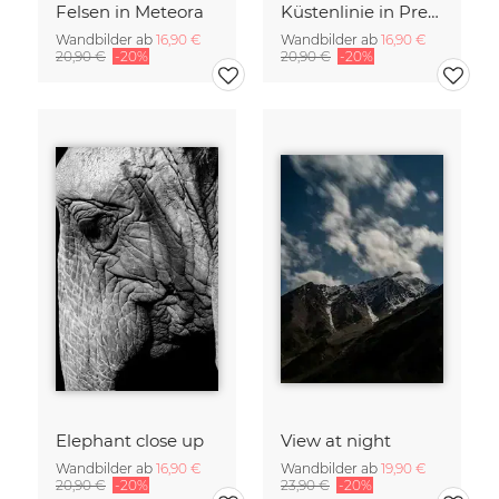
Felsen in Meteora
Küstenlinie in Prembrokeshire, Wales
Wandbilder ab
16,90 €
Wandbilder ab
16,90 €
20,90 €
-20%
20,90 €
-20%
Elephant close up
View at night
Wandbilder ab
16,90 €
Wandbilder ab
19,90 €
20,90 €
-20%
23,90 €
-20%