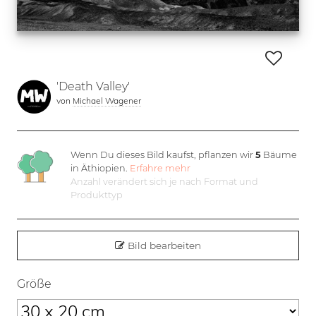
'Death Valley'
von
Michael Wagener
Wenn Du dieses Bild kaufst, pflanzen wir
5
Bäume
in Äthiopien.
Erfahre mehr
Anzahl verändert sich je nach Format und
Produkttyp
Bild bearbeiten
Größe