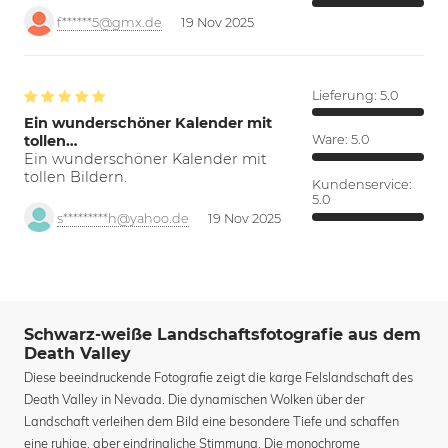
f******5@gmx.de
19 Nov 2025
Lieferung:
5.0
Ein wunderschöner Kalender mit
tollen…
Ware:
5.0
Ein wunderschöner Kalender mit
tollen Bildern.
Kundenservice:
5.0
s*********h@yahoo.de
19 Nov 2025
Schwarz-weiße Landschaftsfotografie aus dem
Death Valley
Diese beeindruckende Fotografie zeigt die karge Felslandschaft des
Death Valley in Nevada. Die dynamischen Wolken über der
Landschaft verleihen dem Bild eine besondere Tiefe und schaffen
eine ruhige, aber eindringliche Stimmung. Die monochrome