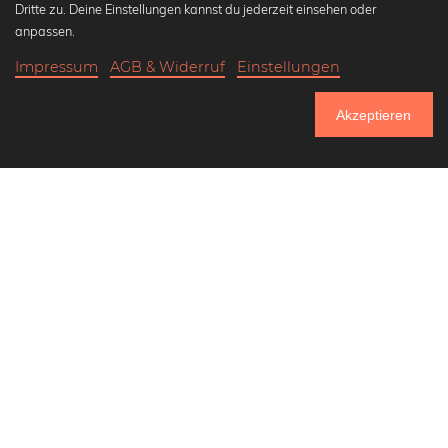
Dritte zu. Deine Einstellungen kannst du jederzeit einsehen oder
Wandbilder in schwarz-weiß
anpassen.
Bauhaus Bilder
Impressum
AGB & Widerruf
Einstellungen
Klassiker der Kunstgeschichte
21,90 €
-20%
In den Warenkorb
Abstrakte Kunst
17,52 €
Akzeptieren
Landschaftsbilder
Bis Donnerstag: 20% Rabatt auf alle Bilder
Lass uns Freunde werden