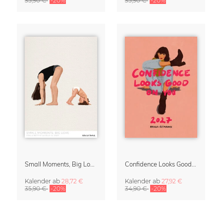
35,90 €
-20%
35,90 €
-20%
Small Moments, Big Love – Mutterschaftskalender von Giselle Dekel
Confidence Looks Good On You Kalender 2027
Kalender
ab
28,72 €
Kalender
ab
27,92 €
35,90 €
-20%
34,90 €
-20%