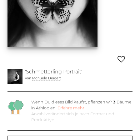
'Schmetterling Portrait'
von
Manuela Deigert
Wenn Du dieses Bild kaufst, pflanzen wir
3
Bäume
in Äthiopien.
Erfahre mehr
Anzahl verändert sich je nach Format und
Produkttyp