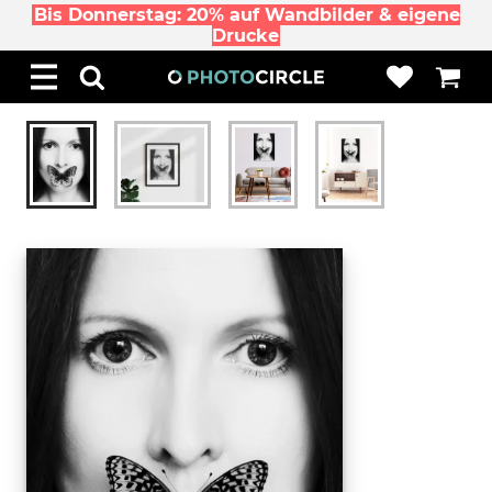
Bis Donnerstag: 20% auf Wandbilder & eigene
Drucke