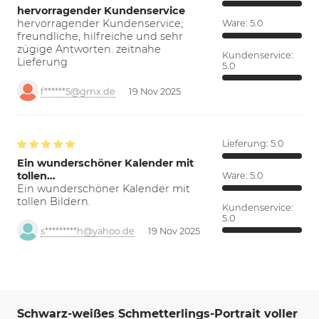
hervorragender Kundenservice
hervorragender Kundenservice;
Ware:
5.0
freundliche, hilfreiche und sehr
zügige Antworten. zeitnahe
Kundenservice:
Lieferung
5.0
f******5@gmx.de
19 Nov 2025
Lieferung:
5.0
Ein wunderschöner Kalender mit
tollen…
Ware:
5.0
Ein wunderschöner Kalender mit
tollen Bildern.
Kundenservice:
5.0
s*********h@yahoo.de
19 Nov 2025
Schwarz-weißes Schmetterlings-Portrait voller