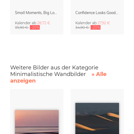
Small Moments, Big Love – Mutterschaftskalender von Giselle Dekel
Confidence Looks Good On You Kalender 2027
Kalender
ab
28,72 €
Kalender
ab
27,92 €
35,90 €
-20%
34,90 €
-20%
Weitere Bilder aus der Kategorie
Minimalistische Wandbilder
» Alle
anzeigen