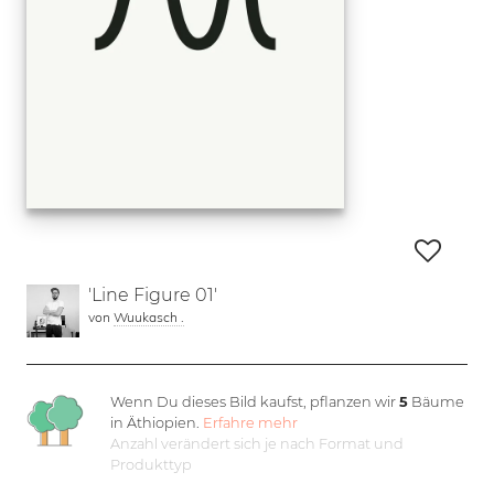
'Line Figure 01'
von
Wuukasch .
Wenn Du dieses Bild kaufst, pflanzen wir
5
Bäume
in Äthiopien.
Erfahre mehr
Anzahl verändert sich je nach Format und
Produkttyp