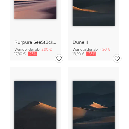
Purpura SeeStück No.18
Dune II
Wandbilder ab
13,90 €
Wandbilder ab
14,90 €
17,90 €
-25%
18,90 €
-25%