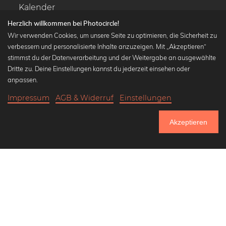
Kalender
Herzlich willkommen bei Photocircle!
Wir verwenden Cookies, um unsere Seite zu optimieren, die Sicherheit zu
verbessern und personalisierte Inhalte anzuzeigen. Mit „Akzeptieren“
stimmst du der Datenverarbeitung und der Weitergabe an ausgewählte
Beliebte Kollektionen
Dritte zu. Deine Einstellungen kannst du jederzeit einsehen oder
Wandbilder in schwarz-weiß
anpassen.
Bauhaus Bilder
Impressum
AGB & Widerruf
Einstellungen
Klassiker der Kunstgeschichte
18,90 €
-25%
In den Warenkorb
Abstrakte Kunst
14,17 €
Akzeptieren
Landschaftsbilder
Bis Donnerstag: 20% Rabatt auf alle Bilder
Lass uns Freunde werden