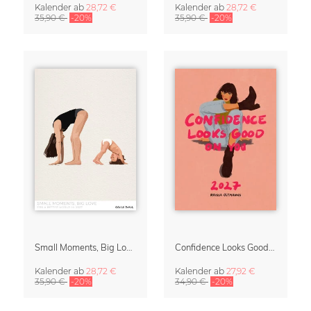
Kalender
ab
28,72 €
Kalender
ab
28,72 €
35,90 €
-20%
35,90 €
-20%
Small Moments, Big Love – Mutterschaftskalender von Giselle Dekel
Confidence Looks Good On You Kalender 2027
Kalender
ab
28,72 €
Kalender
ab
27,92 €
35,90 €
-20%
34,90 €
-20%