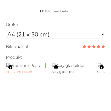
Bild bearbeiten
Größe
Bildqualität:
Produkt
Premium Poster
Acrylglasbilder
Gerahmt