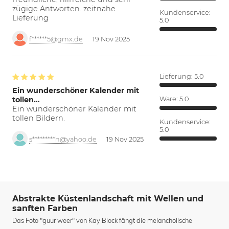
zügige Antworten. zeitnahe
Kundenservice:
Lieferung
5.0
f******5@gmx.de
19 Nov 2025
Lieferung:
5.0
Ein wunderschöner Kalender mit
tollen…
Ware:
5.0
Ein wunderschöner Kalender mit
tollen Bildern.
Kundenservice:
5.0
s*********h@yahoo.de
19 Nov 2025
Abstrakte Küstenlandschaft mit Wellen und
sanften Farben
Das Foto "guur weer" von Kay Block fängt die melancholische