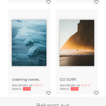
crashing waves.
GO SURF.
Wandbilder ab
15,90 €
Wandbilder ab
15,90 €
19,90 €
-20%
19,90 €
-20%
Bekannt aus