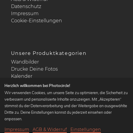
Datenschutz
Impressum
Cookie-Einstellungen
Unsere Produktkategorien
Wandbilder
Drucke Deine Fotos
Kalender
Herzlich willkommen bei Photocircle!
Wir verwenden Cookies, um unsere Seite zu optimieren, die Sicherheit zu
verbessern und personalisierte Inhalte anzuzeigen. Mit „Akzeptieren“
stimmst du der Datenverarbeitung und der Weitergabe an ausgewählte
Beliebte Kollektionen
Dritte zu. Deine Einstellungen kannst du jederzeit einsehen oder
Wandbilder in schwarz-weiß
anpassen.
Bauhaus Bilder
Impressum
AGB & Widerruf
Einstellungen
Klassiker der Kunstgeschichte