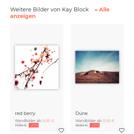
Weitere Bilder von Kay Block
» Alle
anzeigen
red berry
Düne
Wandbilder ab
14,90 €
Wandbilder ab
15,90 €
17,90 €
-20%
18,90 €
-20%