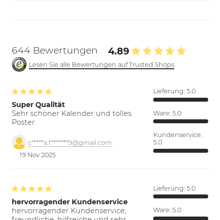
644 Bewertungen
4.89
Lesen Sie alle Bewertungen auf Trusted Shops
Lieferung:
5.0
Super Qualität
Sehr schöner Kalender und tolles
Ware:
5.0
Poster.
Kundenservice:
5.0
c*****a.f*******9@gmail.com
19 Nov 2025
Lieferung:
5.0
hervorragender Kundenservice
hervorragender Kundenservice;
Ware:
5.0
freundliche, hilfreiche und sehr