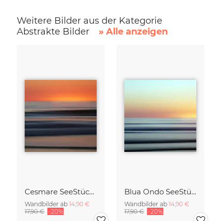
Weitere Bilder aus der Kategorie
Abstrakte Bilder
» Alle anzeigen
Cesmare SeeStück No.09
Blua Ondo SeeStück No.14
Wandbilder ab
14,90 €
Wandbilder ab
14,90 €
17,90 €
-20%
17,90 €
-20%