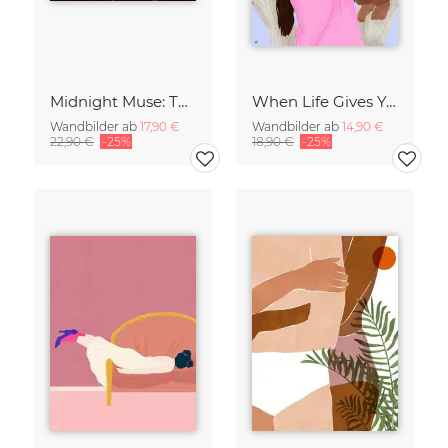
Midnight Muse: The Dance of Sisterhood
When Life Gives You Lemons
Wandbilder ab
17,90 €
Wandbilder ab
14,90 €
22,90 €
-25%
18,90 €
-25%