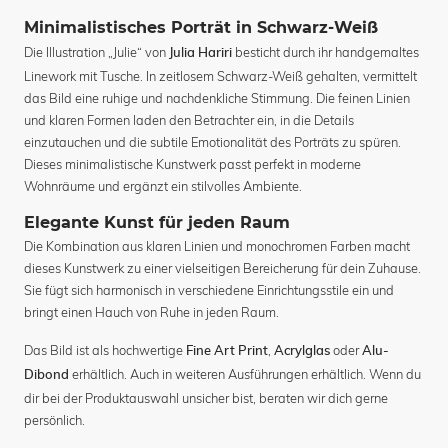
Minimalistisches Porträt in Schwarz-Weiß
Die Illustration „Julie“ von
besticht durch ihr handgemaltes
Julia Hariri
Linework mit Tusche. In zeitlosem Schwarz-Weiß gehalten, vermittelt
das Bild eine ruhige und nachdenkliche Stimmung. Die feinen Linien
und klaren Formen laden den Betrachter ein, in die Details
einzutauchen und die subtile Emotionalität des Porträts zu spüren.
Dieses minimalistische Kunstwerk passt perfekt in moderne
Wohnräume und ergänzt ein stilvolles Ambiente.
Elegante Kunst für jeden Raum
Die Kombination aus klaren Linien und monochromen Farben macht
dieses Kunstwerk zu einer vielseitigen Bereicherung für dein Zuhause.
Sie fügt sich harmonisch in verschiedene Einrichtungsstile ein und
bringt einen Hauch von Ruhe in jeden Raum.
Das Bild ist als hochwertige
,
oder
Fine Art Print
Acrylglas
Alu-
erhältlich. Auch in weiteren Ausführungen erhältlich. Wenn du
Dibond
dir bei der Produktauswahl unsicher bist, beraten wir dich gerne
persönlich.