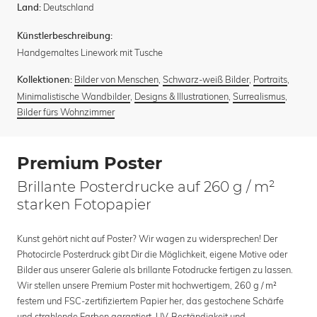
Deutschland
Land:
Künstlerbeschreibung:
Handgemaltes Linework mit Tusche
Bilder von Menschen
,
Schwarz-weiß Bilder
,
Portraits
,
Kollektionen:
Minimalistische Wandbilder
,
Designs & Illustrationen
,
Surrealismus
,
Bilder fürs Wohnzimmer
Premium Poster
Brillante Posterdrucke auf 260 g / m²
starken Fotopapier
Kunst gehört nicht auf Poster? Wir wagen zu widersprechen! Der
Photocircle Posterdruck gibt Dir die Möglichkeit, eigene Motive oder
Bilder aus unserer Galerie als brillante Fotodrucke fertigen zu lassen.
Wir stellen unsere Premium Poster mit hochwertigem, 260 g / m²
festem und FSC-zertifiziertem Papier her, das gestochene Schärfe
und strahlende Farben garantiert. UV-Beständigkeit und