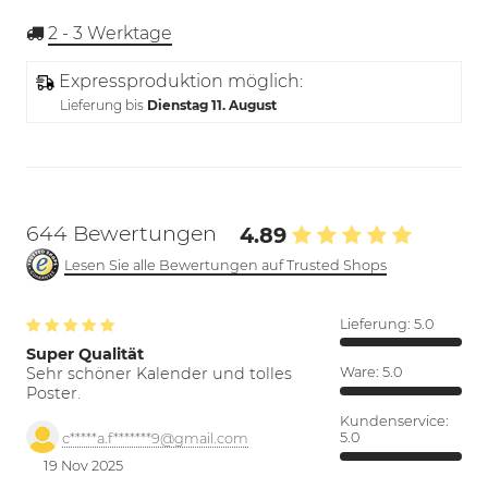
2 - 3
Werktage
Expressproduktion möglich:
Lieferung bis
Dienstag 11. August
644 Bewertungen
4.89
Lesen Sie alle Bewertungen auf Trusted Shops
Lieferung:
5.0
Super Qualität
Sehr schöner Kalender und tolles
Ware:
5.0
Poster.
Kundenservice:
5.0
c*****a.f*******9@gmail.com
19 Nov 2025