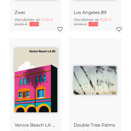
Zwei
Los Angeles 89
Wandbilder ab
15,90 €
Wandbilder ab
15,90 €
20,90 €
-25%
20,90 €
-25%
Venice Beach LA 80
Double Tree Palms