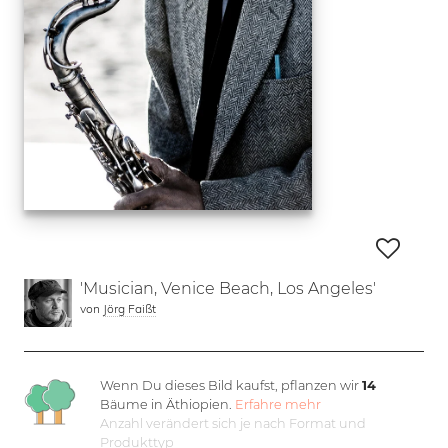
'Musician, Venice Beach, Los Angeles'
von
Jörg Faißt
Wenn Du dieses Bild kaufst, pflanzen wir
14
Bäume in Äthiopien.
Erfahre mehr
Anzahl verändert sich je nach Format und
Produkttyp