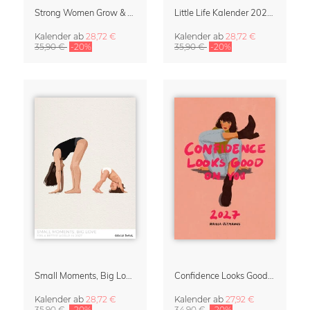
Strong Women Grow & Bloom Kalender 2027
Little Life Kalender 2027 von Simone Goder
Kalender
ab
28,72 €
Kalender
ab
28,72 €
35,90 €
-20%
35,90 €
-20%
Small Moments, Big Love – Mutterschaftskalender von Giselle Dekel
Confidence Looks Good On You Kalender 2027
Kalender
ab
28,72 €
Kalender
ab
27,92 €
35,90 €
-20%
34,90 €
-20%